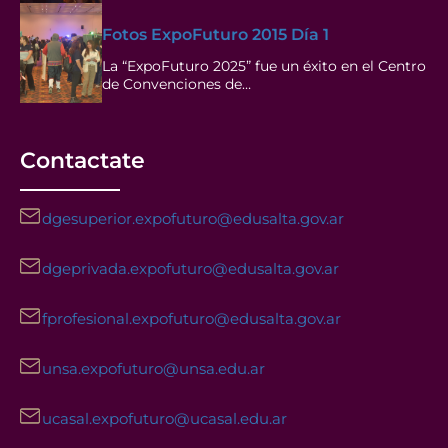
Fotos ExpoFuturo 2015 Día 1
La “ExpoFuturo 2025” fue un éxito en el Centro
de Convenciones de…
Contactate
dgesuperior.expofuturo@edusalta.gov.ar
dgeprivada.expofuturo@edusalta.gov.ar
fprofesional.expofuturo@edusalta.gov.ar
unsa.expofuturo@unsa.edu.ar
ucasal.expofuturo@ucasal.edu.ar