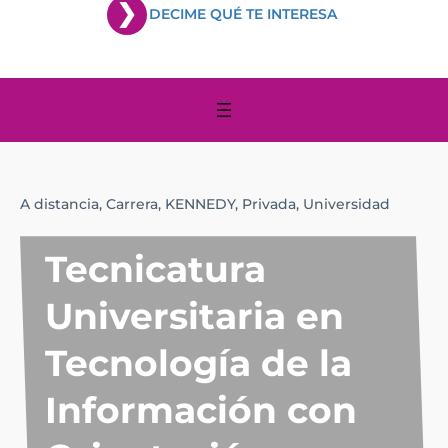
DECIME QUÉ TE INTERESA
A distancia,
Carrera,
KENNEDY,
Privada,
Universidad
Tecnicatura
Universitaria en
Tecnología de la
Información con