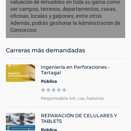
valuación de inmuebles en toda su gama como
ser campos, terrenos, departamentos, casas,
oficinas, locales y galpones, entre otros.
Además, podrás gestionar la Administración de
Consorcios
Carreras más demandadas
Ingeniería en Perforaciones -
Tartagal
Pública
Responsable est_cas_fsalunsa
REPARACIÓN DE CELULARES Y
TABLETS
Pública