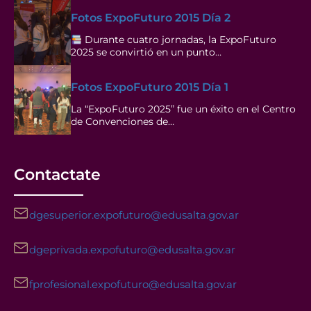
Fotos ExpoFuturo 2015 Día 2
Durante cuatro jornadas, la ExpoFuturo
2025 se convirtió en un punto…
Fotos ExpoFuturo 2015 Día 1
La “ExpoFuturo 2025” fue un éxito en el Centro
de Convenciones de…
Contactate
dgesuperior.expofuturo@edusalta.gov.ar
dgeprivada.expofuturo@edusalta.gov.ar
fprofesional.expofuturo@edusalta.gov.ar