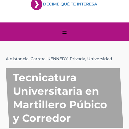
DECIME QUÉ TE INTERESA
A distancia,
Carrera,
KENNEDY,
Privada,
Universidad
Tecnicatura
Universitaria en
Martillero Púbico
y Corredor