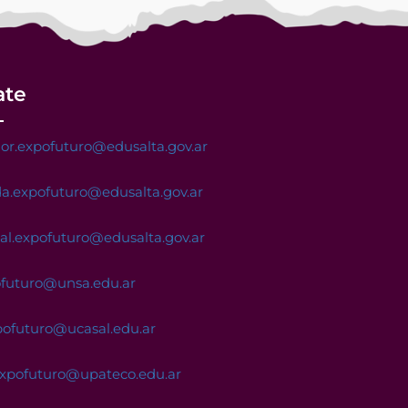
ate
or.expofuturo@edusalta.gov.ar
a.expofuturo@edusalta.gov.ar
nal.expofuturo@edusalta.gov.ar
ofuturo@unsa.edu.ar
pofuturo@ucasal.edu.ar
expofuturo@upateco.edu.ar