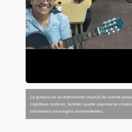
La guitarra es un instrumento musical de cuerda pulsa
cognitivas motores, también puede expresarse creativ
entusiasmo para logros sorprendentes..