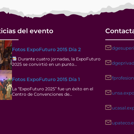
icias del evento
Contact
dgesuperi
Fotos ExpoFuturo 2015 Día 2
Durante cuatro jornadas, la ExpoFuturo
dgeprivad
2025 se convirtió en un punto…
fprofesio
Fotos ExpoFuturo 2015 Día 1
La “ExpoFuturo 2025” fue un éxito en el
unsa.exp
Centro de Convenciones de…
ucasal.ex
upateco.
Facebook
Instagram
YouTube