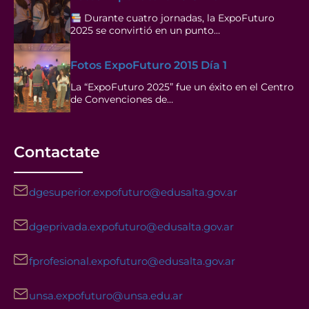
Durante cuatro jornadas, la ExpoFuturo
2025 se convirtió en un punto…
Fotos ExpoFuturo 2015 Día 1
La “ExpoFuturo 2025” fue un éxito en el Centro
de Convenciones de…
Contactate
dgesuperior.expofuturo@edusalta.gov.ar
dgeprivada.expofuturo@edusalta.gov.ar
fprofesional.expofuturo@edusalta.gov.ar
unsa.expofuturo@unsa.edu.ar