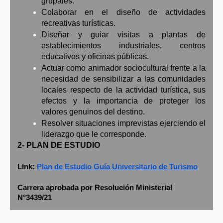
grupales.
Colaborar en el diseño de actividades
recreativas turísticas.
Diseñar y guiar visitas a plantas de
establecimientos industriales, centros
educativos y oficinas públicas.
Actuar como animador sociocultural frente a la
necesidad de sensibilizar a las comunidades
locales respecto de la actividad turística, sus
efectos y la importancia de proteger los
valores genuinos del destino.
Resolver situaciones imprevistas ejerciendo el
liderazgo que le corresponde.
2- PLAN DE ESTUDIO
Link:
Plan de Estudio Guía Universitario de Turismo
Carrera aprobada por Resolución Ministerial
N°3439/21