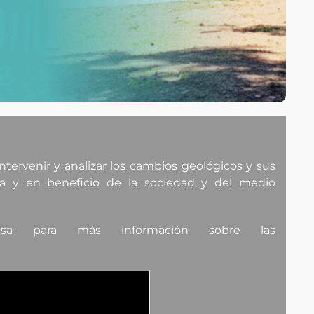
intervenir y analizar los cambios geológicos y sus
ica y en beneficio de la sociedad y del medio
 para más información sobre las