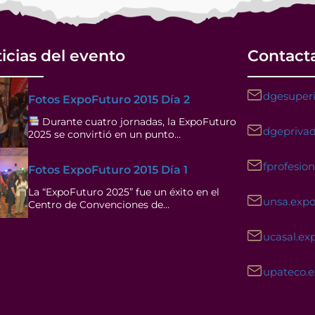
icias del evento
Contact
dgesuperi
Fotos ExpoFuturo 2015 Día 2
Durante cuatro jornadas, la ExpoFuturo
dgeprivad
2025 se convirtió en un punto…
fprofesio
Fotos ExpoFuturo 2015 Día 1
La “ExpoFuturo 2025” fue un éxito en el
unsa.exp
Centro de Convenciones de…
ucasal.ex
upateco.
Facebook
Instagram
YouTube