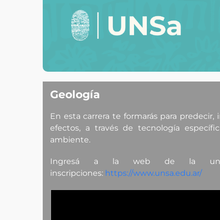
Geología
En esta carrera te formarás para predecir, 
efectos, a través de tecnología específ
ambiente.
Ingresá a la web de la unsa
inscripciones:
https://www.unsa.edu.ar/