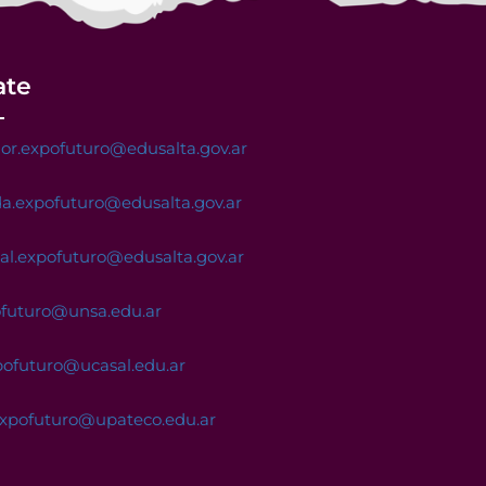
ate
or.expofuturo@edusalta.gov.ar
a.expofuturo@edusalta.gov.ar
nal.expofuturo@edusalta.gov.ar
ofuturo@unsa.edu.ar
pofuturo@ucasal.edu.ar
expofuturo@upateco.edu.ar