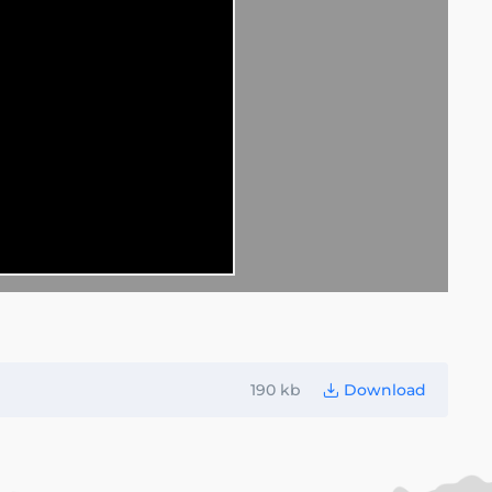
190 kb
Download