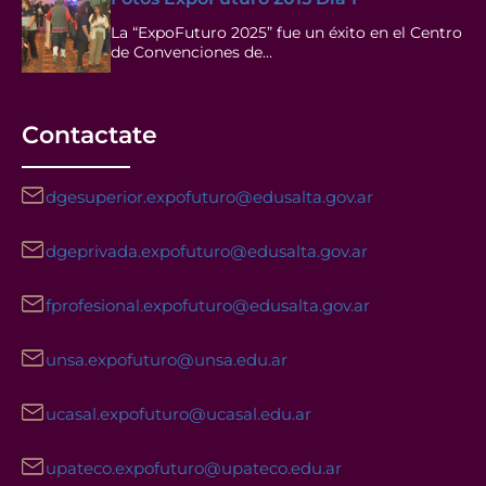
La “ExpoFuturo 2025” fue un éxito en el Centro
de Convenciones de…
Contactate
dgesuperior.expofuturo@edusalta.gov.ar
dgeprivada.expofuturo@edusalta.gov.ar
fprofesional.expofuturo@edusalta.gov.ar
unsa.expofuturo@unsa.edu.ar
ucasal.expofuturo@ucasal.edu.ar
upateco.expofuturo@upateco.edu.ar