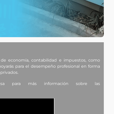
s de economía, contabilidad e impuestos, como
apoyarás para el desempeño profesional en forma
privados.
 para más información sobre las