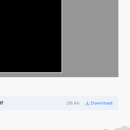
df
216 kb
Download