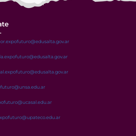
ate
or.expofuturo@edusalta.gov.ar
a.expofuturo@edusalta.gov.ar
nal.expofuturo@edusalta.gov.ar
ofuturo@unsa.edu.ar
pofuturo@ucasal.edu.ar
expofuturo@upateco.edu.ar