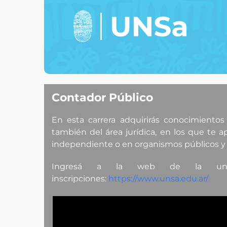
Contador Público
En esta carrera adquirirás conocimiento
también del área jurídica, en los que te 
independiente o en organismos públicos y 
Ingresá a la web de la unsa
inscripciones:
https://www.unsa.edu.ar/