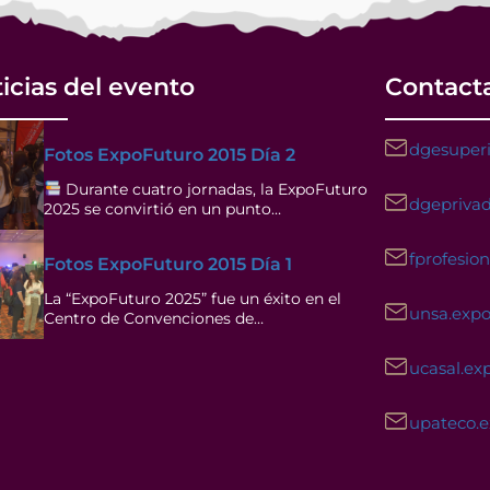
icias del evento
Contact
dgesuperi
Fotos ExpoFuturo 2015 Día 2
Durante cuatro jornadas, la ExpoFuturo
dgeprivad
2025 se convirtió en un punto…
fprofesio
Fotos ExpoFuturo 2015 Día 1
La “ExpoFuturo 2025” fue un éxito en el
unsa.exp
Centro de Convenciones de…
ucasal.ex
upateco.
Facebook
Instagram
YouTube