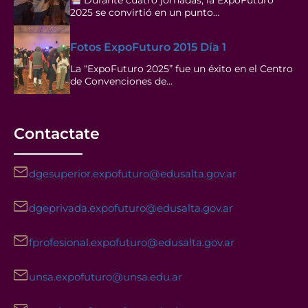
Durante cuatro jornadas, la ExpoFuturo
2025 se convirtió en un punto…
Fotos ExpoFuturo 2015 Día 1
La “ExpoFuturo 2025” fue un éxito en el Centro
de Convenciones de…
Contactate
dgesuperior.expofuturo@edusalta.gov.ar
dgeprivada.expofuturo@edusalta.gov.ar
fprofesional.expofuturo@edusalta.gov.ar
unsa.expofuturo@unsa.edu.ar