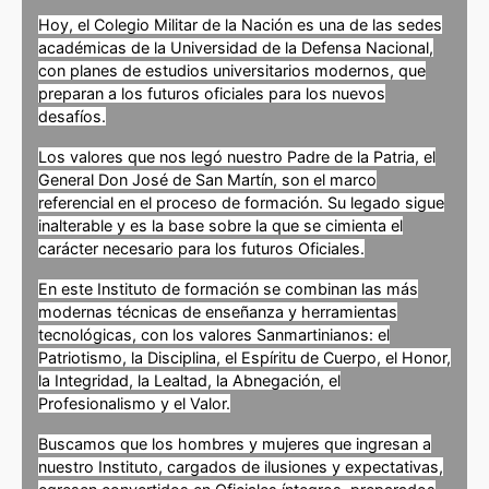
Hoy, el Colegio Militar de la Nación es una de las sedes
académicas de la Universidad de la Defensa Nacional,
con planes de estudios universitarios modernos, que
preparan a los futuros oficiales para los nuevos
desafíos.
Los valores que nos legó nuestro Padre de la Patria, el
General Don José de San Martín, son el marco
referencial en el proceso de formación. Su legado sigue
inalterable y es la base sobre la que se cimienta el
carácter necesario para los futuros Oficiales.
En este Instituto de formación se combinan las más
modernas técnicas de enseñanza y herramientas
tecnológicas, con los valores Sanmartinianos: el
Patriotismo, la Disciplina, el Espíritu de Cuerpo, el Honor,
la Integridad, la Lealtad, la Abnegación, el
Profesionalismo y el Valor.
Buscamos que los hombres y mujeres que ingresan a
nuestro Instituto, cargados de ilusiones y expectativas,