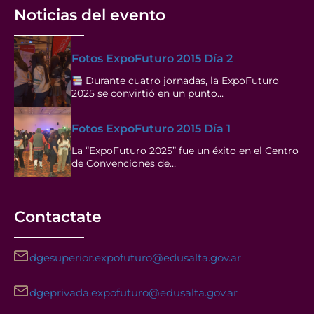
Noticias del evento
Fotos ExpoFuturo 2015 Día 2
Durante cuatro jornadas, la ExpoFuturo
2025 se convirtió en un punto…
Fotos ExpoFuturo 2015 Día 1
La “ExpoFuturo 2025” fue un éxito en el Centro
de Convenciones de…
Contactate
dgesuperior.expofuturo@edusalta.gov.ar
dgeprivada.expofuturo@edusalta.gov.ar