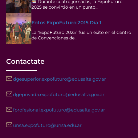
Durante cuatro jornadas, la ExpoFuturo
2025 se convirtió en un punto…
Fotos ExpoFuturo 2015 Día 1
La “ExpoFuturo 2025” fue un éxito en el Centro
de Convenciones de…
Contactate
dgesuperior.expofuturo@edusalta.gov.ar
dgeprivada.expofuturo@edusalta.gov.ar
fprofesional.expofuturo@edusalta.gov.ar
unsa.expofuturo@unsa.edu.ar