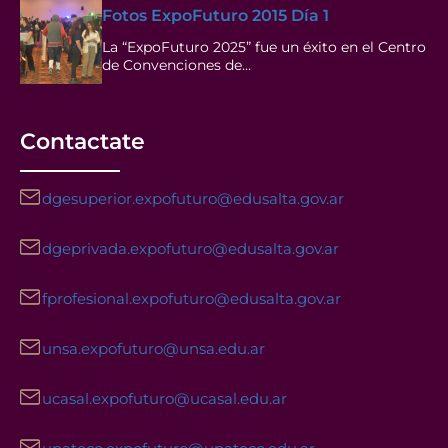
Fotos ExpoFuturo 2015 Día 1
La “ExpoFuturo 2025” fue un éxito en el Centro
de Convenciones de…
Contactate
dgesuperior.expofuturo@edusalta.gov.ar
dgeprivada.expofuturo@edusalta.gov.ar
fprofesional.expofuturo@edusalta.gov.ar
unsa.expofuturo@unsa.edu.ar
ucasal.expofuturo@ucasal.edu.ar