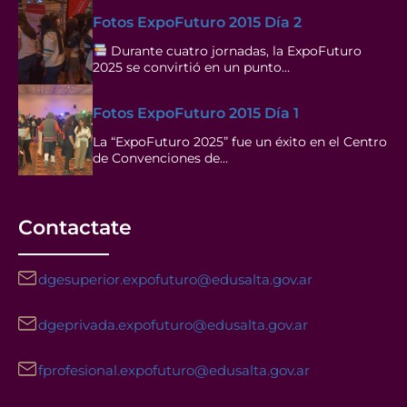
Fotos ExpoFuturo 2015 Día 2
Durante cuatro jornadas, la ExpoFuturo
2025 se convirtió en un punto…
Fotos ExpoFuturo 2015 Día 1
La “ExpoFuturo 2025” fue un éxito en el Centro
de Convenciones de…
Contactate
dgesuperior.expofuturo@edusalta.gov.ar
dgeprivada.expofuturo@edusalta.gov.ar
fprofesional.expofuturo@edusalta.gov.ar