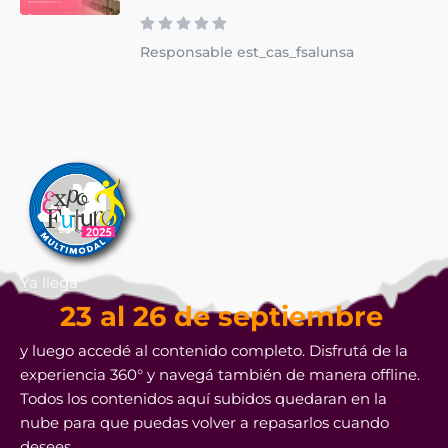
Responsable est_cas_fsalunsa
Ya llega
23 al 26 de septiembre
y luego accedé al contenido completo. Disfrutá de la
experiencia 360° y navegá también de manera offline.
Todos los contenidos aquí subidos quedaran en la
nube para que puedas volver a repasarlos cuando
desees.