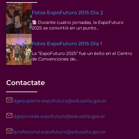
Fotos ExpoFuturo 2015 Día 2
Durante cuatro jornadas, la ExpoFuturo
2025 se convirtió en un punto…
Fotos ExpoFuturo 2015 Día 1
La “ExpoFuturo 2025” fue un éxito en el Centro
de Convenciones de…
Contactate
dgesuperior.expofuturo@edusalta.gov.ar
dgeprivada.expofuturo@edusalta.gov.ar
fprofesional.expofuturo@edusalta.gov.ar