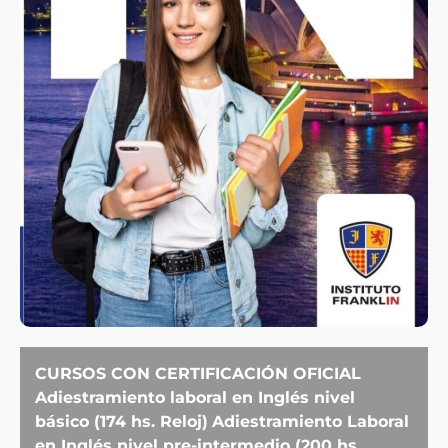
CURSOS CON CERTIFICACIÓN OFICIAL
Adiestramiento laboral en Inglés nivel
básico (174 hs. Reloj)
Adiestramiento Laboral
en Inglés nivel pre-intermedio (200 hs.