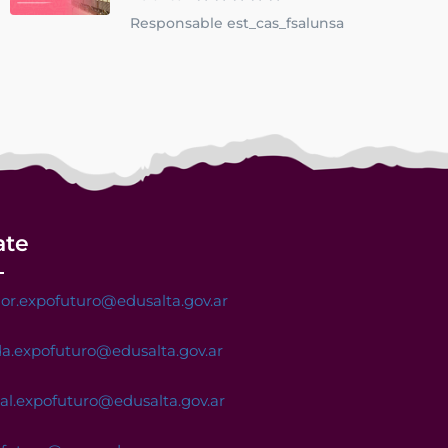
Responsable est_cas_fsalunsa
ate
or.expofuturo@edusalta.gov.ar
a.expofuturo@edusalta.gov.ar
nal.expofuturo@edusalta.gov.ar