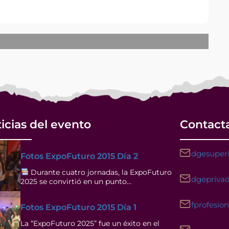
icias del evento
Contact
dgesuperi
Fotos ExpoFuturo 2015 Día 2
Durante cuatro jornadas, la ExpoFuturo
dgeprivad
2025 se convirtió en un punto…
fprofesio
Fotos ExpoFuturo 2015 Día 1
La “ExpoFuturo 2025” fue un éxito en el