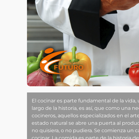
El cocinar es parte fundamental de la vida,
largo de la historia, es así, que como una 
cocineros, aquellos especializados en el arte
estado natural se abre una puerta al produc
no quisiera, o no pudiera. Se comienza un
cocinar. La comida es parte de la historia 