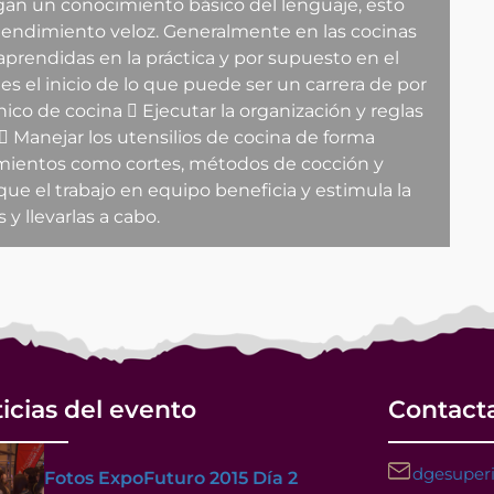
gan un conocimiento básico del lenguaje, esto
tendimiento veloz. Generalmente en las cocinas
prendidas en la práctica y por supuesto en el
es el inicio de lo que puede ser un carrera de por
co de cocina  Ejecutar la organización y reglas
 Manejar los utensilios de cocina de forma
imientos como cortes, métodos de cocción y
que el trabajo en equipo beneficia y estimula la
 y llevarlas a cabo.
icias del evento
Contact
dgesuperi
Fotos ExpoFuturo 2015 Día 2