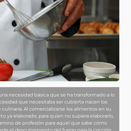
 una necesidad básica que se ha transformado a lo
necesidad que necesitaba ser cubierta nacen los
 culinaria. Al comercializarse los alimentos en su
to ya elaborado, para quien no supiera elaborarlo,
 camino de profesión para aquel que sabe cómo
desde el descubrimiento del fuego para la cocción