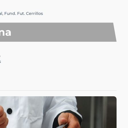
l,
Fund. Fut. Cerrillos
na
0
s