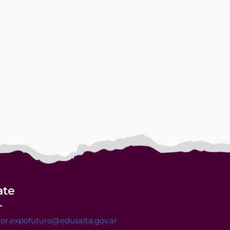
ate
or.expofuturo@edusalta.gov.ar