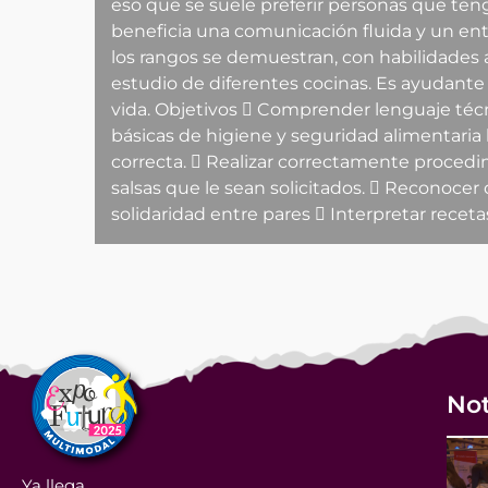
eso que se suele preferir personas que ten
beneficia una comunicación fluida y un en
los rangos se demuestran, con habilidades a
estudio de diferentes cocinas. Es ayudante 
vida. Objetivos  Comprender lenguaje técni
básicas de higiene y seguridad alimentaria 
correcta.  Realizar correctamente proced
salsas que le sean solicitados.  Reconocer 
solidaridad entre pares  Interpretar recetas
Not
Ya llega