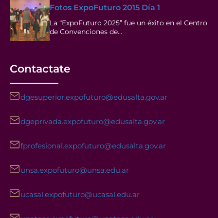
Fotos ExpoFuturo 2015 Día 1
La “ExpoFuturo 2025” fue un éxito en el Centro
de Convenciones de…
Contactate
dgesuperior.expofuturo@edusalta.gov.ar
dgeprivada.expofuturo@edusalta.gov.ar
fprofesional.expofuturo@edusalta.gov.ar
unsa.expofuturo@unsa.edu.ar
ucasal.expofuturo@ucasal.edu.ar