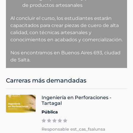
de productos artesanales
Al concluir el curso, los estudiantes estarán
capacitados para crear piezas de cuero de alta
calidad, con técnicas artesanales y
conocimientos en acabados y comercialización.
Nos encontramos en Buenos Aires 693, ciudad
de Salta.
Carreras más demandadas
Ingeniería en Perforaciones -
Tartagal
Pública
Responsable est_cas_fsalunsa