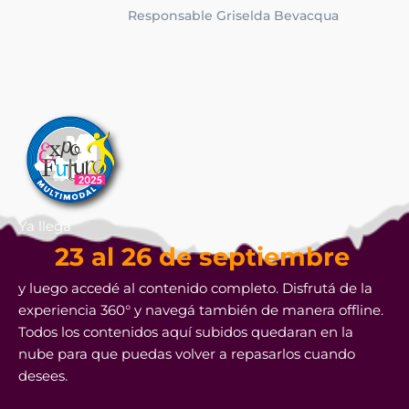
Responsable Griselda Bevacqua
Ya llega
23 al 26 de septiembre
y luego accedé al contenido completo. Disfrutá de la
experiencia 360° y navegá también de manera offline.
Todos los contenidos aquí subidos quedaran en la
nube para que puedas volver a repasarlos cuando
desees.