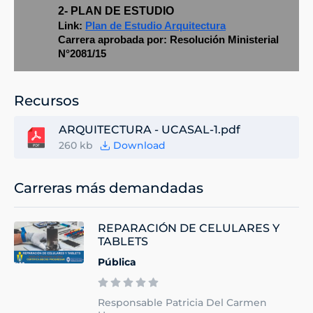
2- PLAN DE ESTUDIO
Link:
Plan de Estudio Arquitectura
Carrera aprobada por: Resolución Ministerial
N°2081/15
Recursos
ARQUITECTURA - UCASAL-1.pdf
260 kb
Download
Carreras más demandadas
REPARACIÓN DE CELULARES Y
TABLETS
Pública
Responsable Patricia Del Carmen