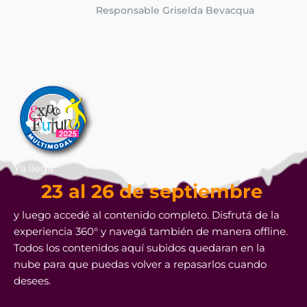
Responsable Griselda Bevacqua
Ya llega
23 al 26 de septiembre
y luego accedé al contenido completo. Disfrutá de la
experiencia 360° y navegá también de manera offline.
Todos los contenidos aquí subidos quedaran en la
nube para que puedas volver a repasarlos cuando
desees.