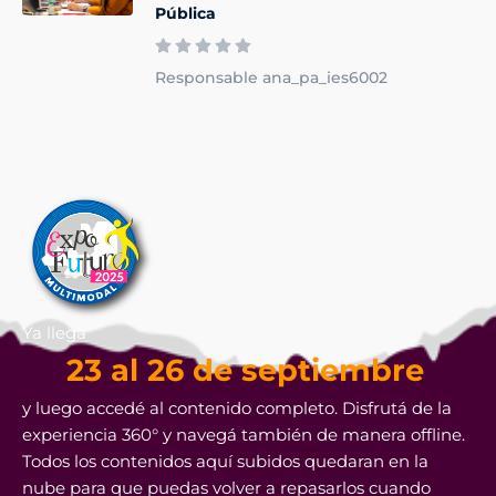
Pública
Responsable ana_pa_ies6002
Ya llega
23 al 26 de septiembre
y luego accedé al contenido completo. Disfrutá de la
experiencia 360° y navegá también de manera offline.
Todos los contenidos aquí subidos quedaran en la
nube para que puedas volver a repasarlos cuando