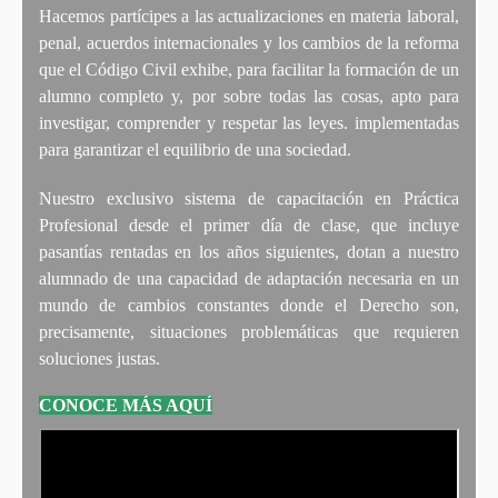
Hacemos partícipes a las actualizaciones en materia laboral,
penal, acuerdos internacionales y los cambios de la reforma
que el Código Civil exhibe, para facilitar la formación de un
alumno completo y, por sobre todas las cosas, apto para
investigar, comprender y respetar las leyes. implementadas
para garantizar el equilibrio de una sociedad.
Nuestro exclusivo sistema de capacitación en Práctica
Profesional desde el primer día de clase, que incluye
pasantías rentadas en los años siguientes, dotan a nuestro
alumnado de una capacidad de adaptación necesaria en un
mundo de cambios constantes donde el Derecho son,
precisamente, situaciones problemáticas que requieren
soluciones justas.
CONOCE MÁS AQUÍ