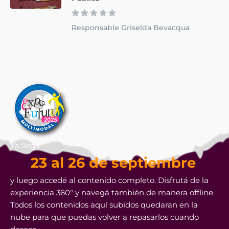
Responsable Griselda Bevacqua
Ya llega
23 al 26 de septiembre
y luego accedé al contenido completo. Disfrutá de la
experiencia 360° y navegá también de manera offline.
Todos los contenidos aquí subidos quedaran en la
nube para que puedas volver a repasarlos cuando