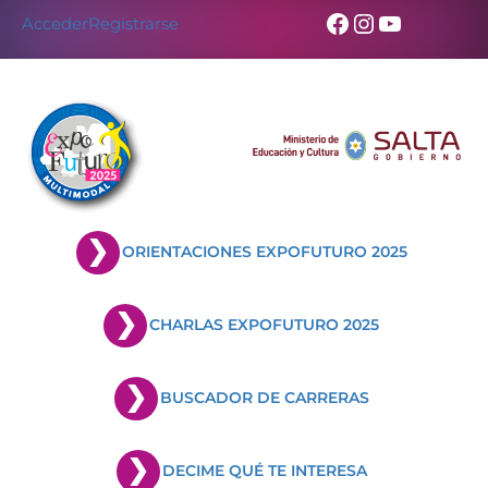
Skip
Facebook
Instagram
YouTub
Acceder
Registrarse
to
content
ORIENTACIONES EXPOFUTURO 2025
CHARLAS EXPOFUTURO 2025
BUSCADOR DE CARRERAS
DECIME QUÉ TE INTERESA