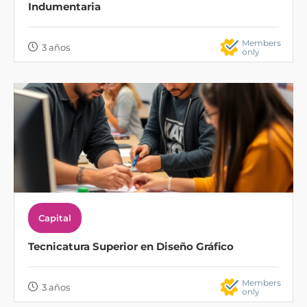
Indumentaria
Members
3 años
only
Capital
Tecnicatura Superior en Diseño Gráfico
Members
3 años
only