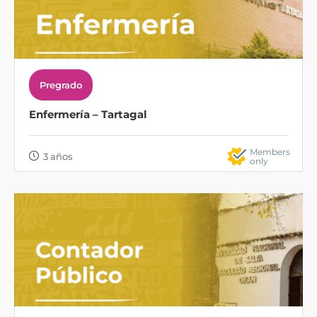
Pregrado
Enfermería – Tartagal
Members
3 años
only