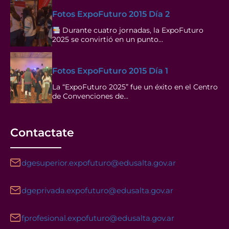
Fotos ExpoFuturo 2015 Día 2
Durante cuatro jornadas, la ExpoFuturo
2025 se convirtió en un punto…
Fotos ExpoFuturo 2015 Día 1
La “ExpoFuturo 2025” fue un éxito en el Centro
de Convenciones de…
Contactate
dgesuperior.expofuturo@edusalta.gov.ar
dgeprivada.expofuturo@edusalta.gov.ar
fprofesional.expofuturo@edusalta.gov.ar