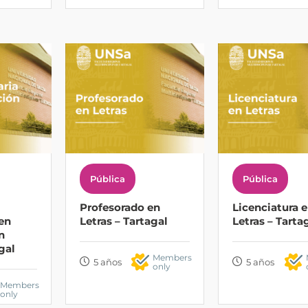
Pública
Pública
Profesorado en
Licenciatura 
 en
Letras – Tartagal
Letras – Tarta
n
gal
Members
5 años
5 años
only
Members
only