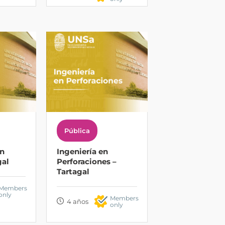
Pública
en
Ingeniería en
gal
Perforaciones –
Tartagal
Members
only
Members
4 años
only