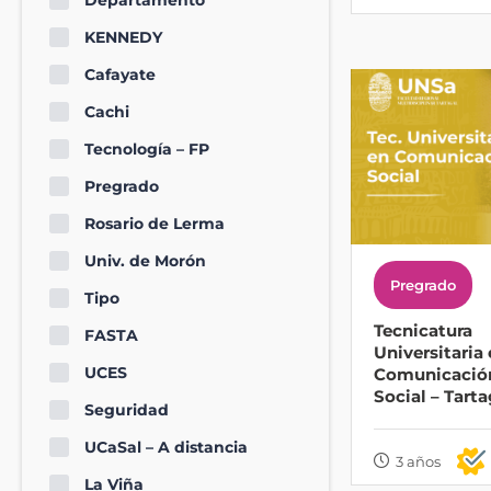
Departamento
KENNEDY
Cafayate
Cachi
Tecnología – FP
Pregrado
Rosario de Lerma
Univ. de Morón
Pregrado
Tipo
Tecnicatura
FASTA
Universitaria
UCES
Comunicació
Social – Tarta
Seguridad
UCaSal – A distancia
3 años
La Viña