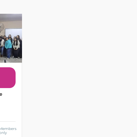
e
Members
only