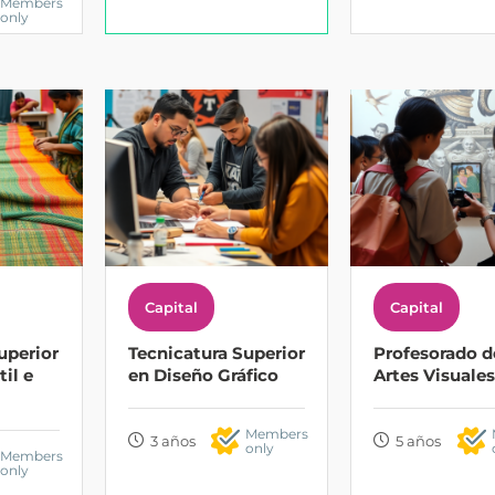
Members
only
Capital
Capital
uperior
Tecnicatura Superior
Profesorado d
il e
en Diseño Gráfico
Artes Visuales
Members
3 años
5 años
only
Members
only