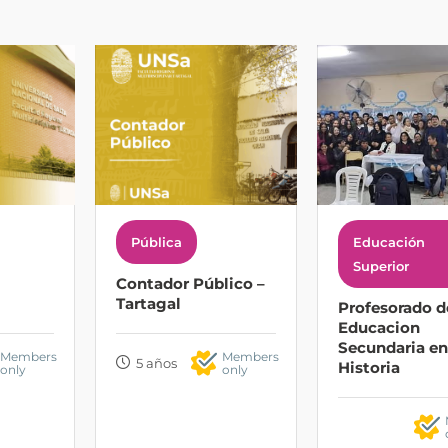
Pública
Educación
Superior
Contador Público –
Tartagal
Profesorado d
Educacion
Secundaria en
Members
Members
5 años
Historia
only
only