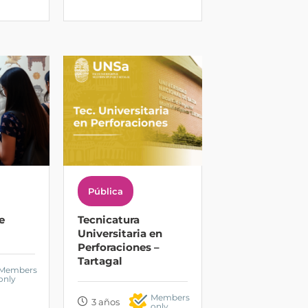
Pública
e
Tecnicatura
Universitaria en
Perforaciones –
Tartagal
Members
only
Members
3 años
only