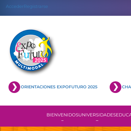
Skip
Acceder
Registrarse
to
content
ORIENTACIONES EXPOFUTURO 2025
CHA
BIENVENIDOS
UNIVERSIDADES
EDUCA