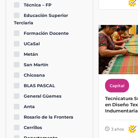
Técnica – FP
Educación Superior
Terciaria
Formación Docente
UCaSal
Metán
San Martín
Chicoana
BLAS PASCAL
Capital
General Güemes
Tecnicatura S
en Diseño Text
Anta
Indumentaria
Rosario de la Frontera
Cerrillos
3 años