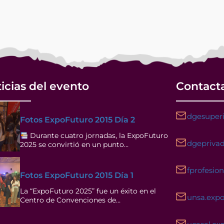
icias del evento
Contact
dgesuperi
Fotos ExpoFuturo 2015 Día 2
Durante cuatro jornadas, la ExpoFuturo
dgeprivad
2025 se convirtió en un punto…
fprofesio
Fotos ExpoFuturo 2015 Día 1
La “ExpoFuturo 2025” fue un éxito en el
unsa.exp
Centro de Convenciones de…