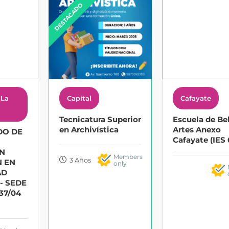
DESTACADO
 La
Capital
Cafayate
Tecnicatura Superior
Escuela de Be
en Archivística
Artes Anexo
DO DE
Cafayate (IES
ON
Members
3 Años
N EN
only
AD
- SEDE
37/04