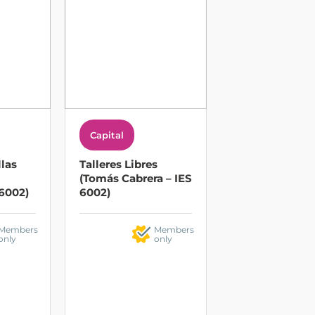
Capital
llas
Talleres Libres
(Tomás Cabrera – IES
 6002)
6002)
Members
Members
only
only