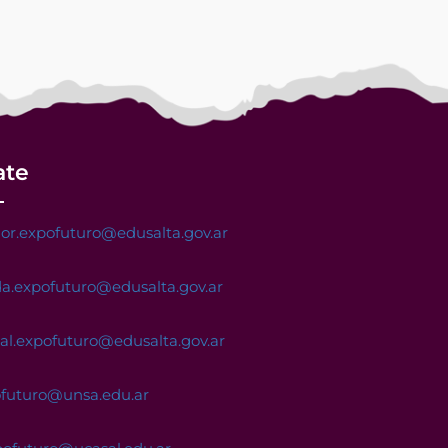
ate
or.expofuturo@edusalta.gov.ar
a.expofuturo@edusalta.gov.ar
nal.expofuturo@edusalta.gov.ar
ofuturo@unsa.edu.ar