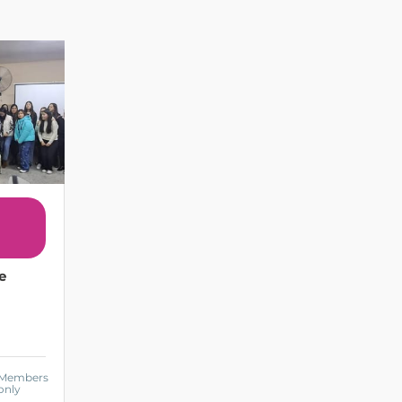
e
Members
only