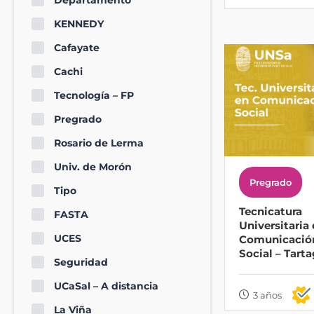
Departamento
KENNEDY
Cafayate
Cachi
Tecnología – FP
Pregrado
Rosario de Lerma
Univ. de Morón
Pregrado
Tipo
Tecnicatura
FASTA
Universitaria
UCES
Comunicació
Social – Tarta
Seguridad
UCaSal – A distancia
3 años
La Viña