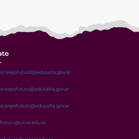
ate
or.expofuturo@edusalta.gov.ar
a.expofuturo@edusalta.gov.ar
nal.expofuturo@edusalta.gov.ar
ofuturo@unsa.edu.ar