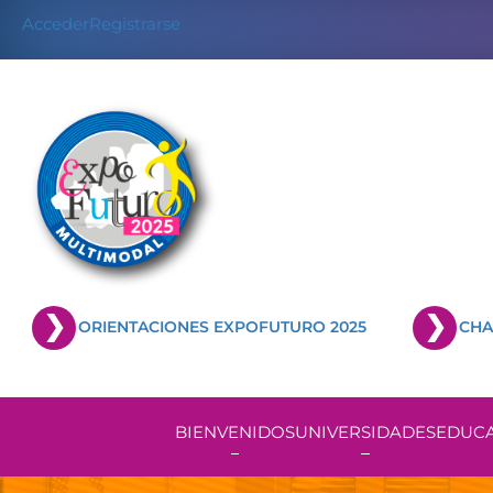
Skip
Acceder
Registrarse
to
content
ORIENTACIONES EXPOFUTURO 2025
CHA
BIENVENIDOS
UNIVERSIDADES
EDUCA