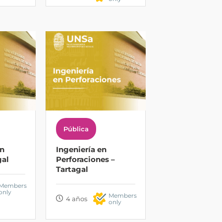
Pública
en
Ingeniería en
gal
Perforaciones –
Tartagal
Members
only
Members
4 años
only