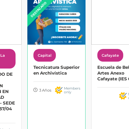
DESTACADO
 La
Capital
Cafayate
Tecnicatura Superior
Escuela de Be
en Archivística
Artes Anexo
DO DE
Cafayate (IES
ON
Members
3 Años
N EN
only
AD
- SEDE
37/04