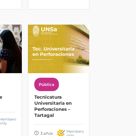
Pública
e
Tecnicatura
Universitaria en
Perforaciones –
Tartagal
Members
only
Members
3 años
only