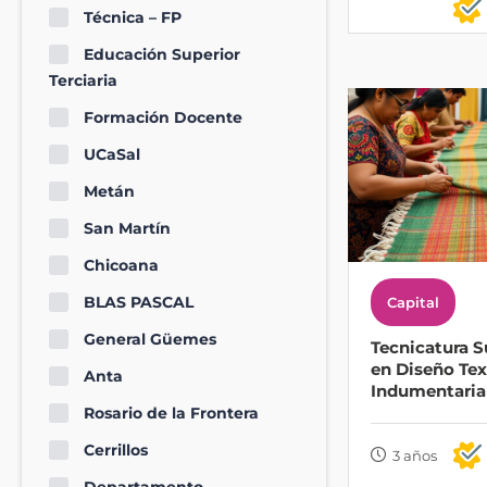
Técnica – FP
Educación Superior
Terciaria
Formación Docente
UCaSal
Metán
San Martín
Chicoana
BLAS PASCAL
Capital
General Güemes
Tecnicatura S
en Diseño Text
Anta
Indumentaria
Rosario de la Frontera
Cerrillos
3 años