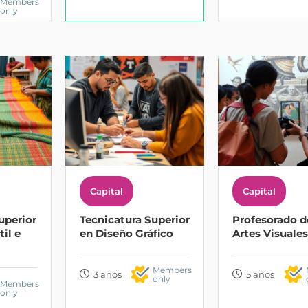
Members
only
Capital
Capital
uperior
Tecnicatura Superior
Profesorado d
il e
en Diseño Gráfico
Artes Visuales
Members
3 años
5 años
only
Members
only