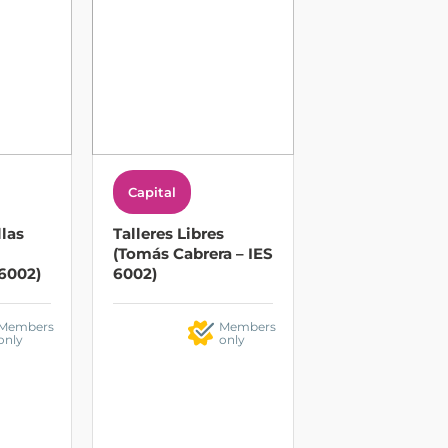
Capital
llas
Talleres Libres
(Tomás Cabrera – IES
 6002)
6002)
Members
Members
only
only