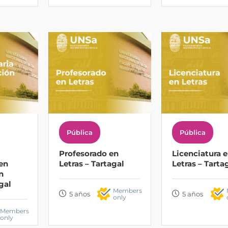
Pública
Pública
Profesorado en
Licenciatura 
 en
Letras – Tartagal
Letras – Tarta
n
gal
Members
5 años
5 años
only
Members
only