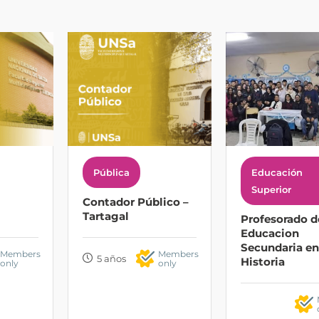
Pública
Educación
Superior
Contador Público –
Tartagal
Profesorado d
Educacion
Secundaria en
Members
Members
5 años
Historia
only
only