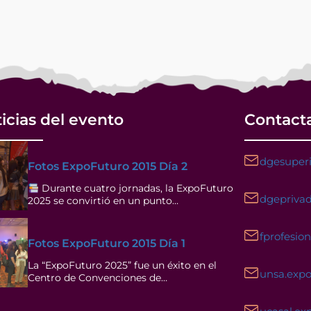
icias del evento
Contact
dgesuperi
Fotos ExpoFuturo 2015 Día 2
Durante cuatro jornadas, la ExpoFuturo
dgeprivad
2025 se convirtió en un punto…
fprofesio
Fotos ExpoFuturo 2015 Día 1
La “ExpoFuturo 2025” fue un éxito en el
unsa.exp
Centro de Convenciones de…