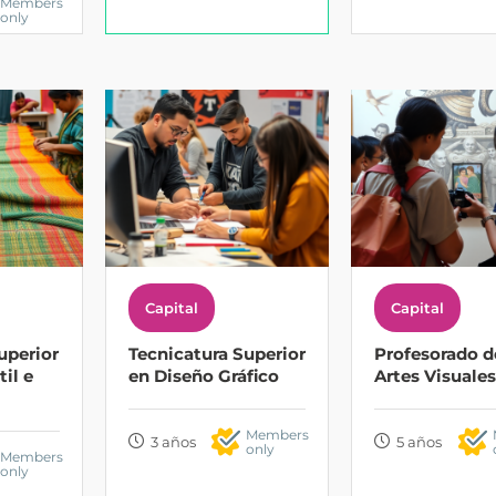
Members
only
Capital
Capital
uperior
Tecnicatura Superior
Profesorado d
il e
en Diseño Gráfico
Artes Visuales
Members
3 años
5 años
only
Members
only