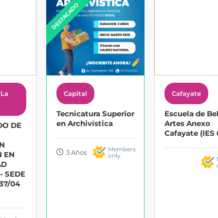
DESTACADO
 La
Capital
Cafayate
Tecnicatura Superior
Escuela de Be
en Archivística
Artes Anexo
DO DE
Cafayate (IES
ON
Members
3 Años
N EN
only
AD
- SEDE
37/04