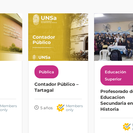
Pública
Educación
Superior
Contador Público –
Tartagal
Profesorado d
Educacion
Secundaria en
Members
Members
5 años
Historia
only
only