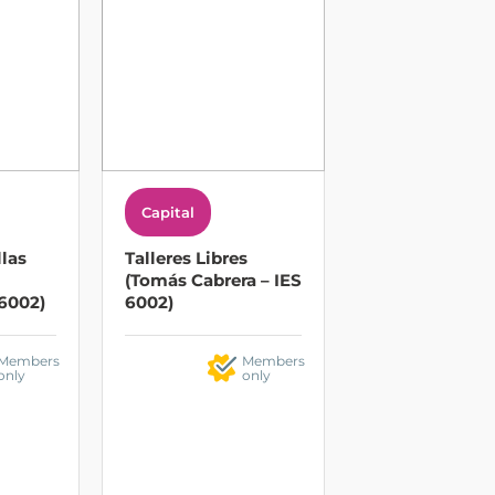
Capital
llas
Talleres Libres
(Tomás Cabrera – IES
 6002)
6002)
Members
Members
only
only