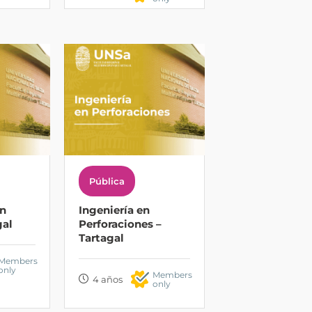
Pública
en
Ingeniería en
gal
Perforaciones –
Tartagal
Members
only
Members
4 años
only