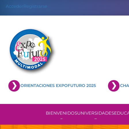
Skip
Acceder
Registrarse
to
content
ORIENTACIONES EXPOFUTURO 2025
CHA
BIENVENIDOS
UNIVERSIDADES
EDUCA