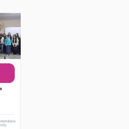
e
Members
only