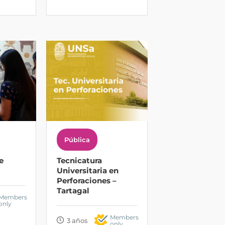
Pública
e
Tecnicatura
Universitaria en
Perforaciones –
Tartagal
Members
only
Members
3 años
only