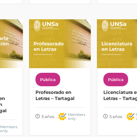
Pública
Pública
Profesorado en
Licenciatura 
 en
Letras – Tartagal
Letras – Tarta
n
gal
Members
5 años
5 años
only
Members
only