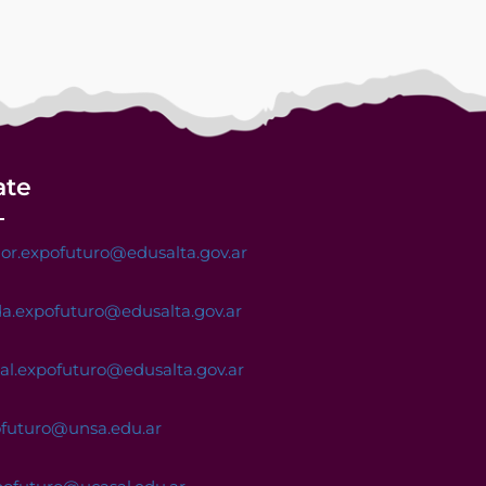
ate
or.expofuturo@edusalta.gov.ar
a.expofuturo@edusalta.gov.ar
nal.expofuturo@edusalta.gov.ar
ofuturo@unsa.edu.ar