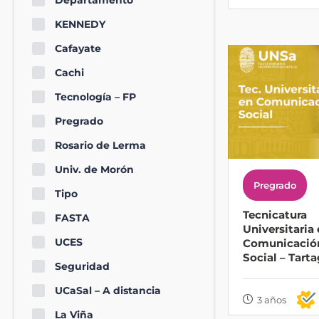
Departamento
KENNEDY
Cafayate
Cachi
Tecnología – FP
Pregrado
Rosario de Lerma
Univ. de Morón
Pregrado
Tipo
Tecnicatura
FASTA
Universitaria
UCES
Comunicació
Social – Tarta
Seguridad
UCaSal – A distancia
3 años
La Viña