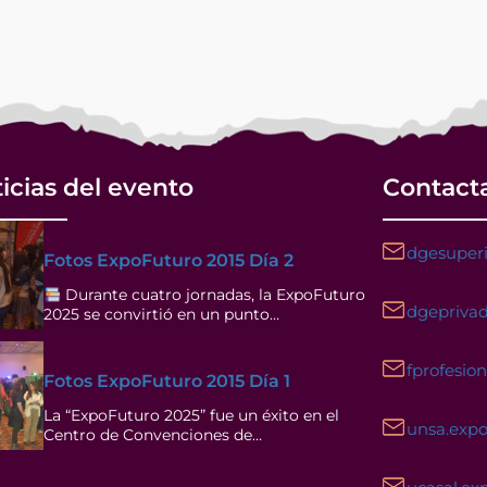
icias del evento
Contact
dgesuperi
Fotos ExpoFuturo 2015 Día 2
Durante cuatro jornadas, la ExpoFuturo
dgeprivad
2025 se convirtió en un punto…
fprofesio
Fotos ExpoFuturo 2015 Día 1
La “ExpoFuturo 2025” fue un éxito en el
unsa.exp
Centro de Convenciones de…