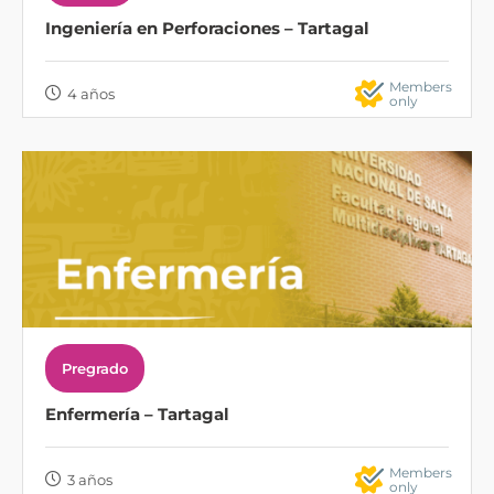
Ingeniería en Perforaciones – Tartagal
Members
4 años
only
Pregrado
Enfermería – Tartagal
Members
3 años
only