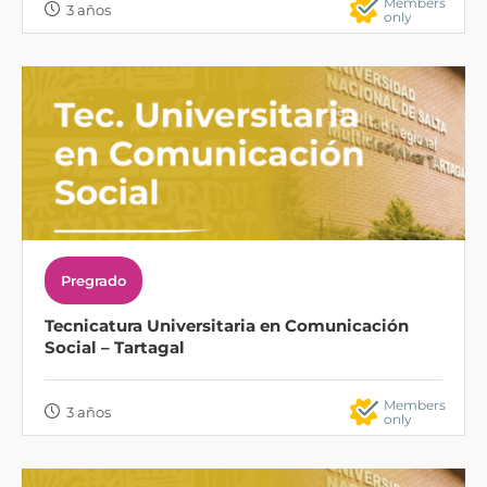
Members
3 años
only
Pregrado
Tecnicatura Universitaria en Comunicación
Social – Tartagal
Members
3 años
only