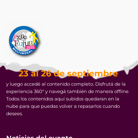
Ya llega
23 al 26 de septiembre
y luego accedé al contenido completo. Disfrutá de la
experiencia 360° y navegá también de manera offline.
Todos los contenidos aquí subidos quedaran en la
nube para que puedas volver a repasarlos cuando
desees.