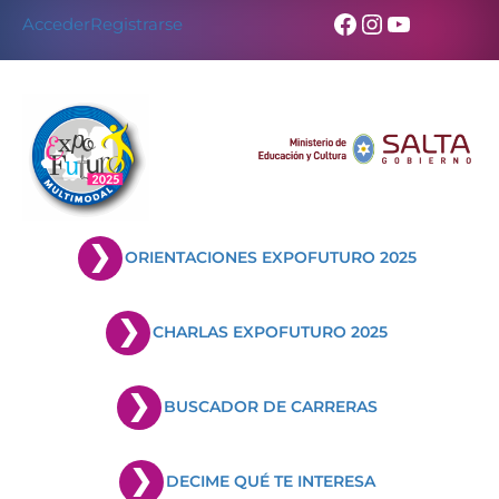
Skip
Facebook
Instagram
YouTub
Acceder
Registrarse
to
content
ORIENTACIONES EXPOFUTURO 2025
CHARLAS EXPOFUTURO 2025
BUSCADOR DE CARRERAS
DECIME QUÉ TE INTERESA