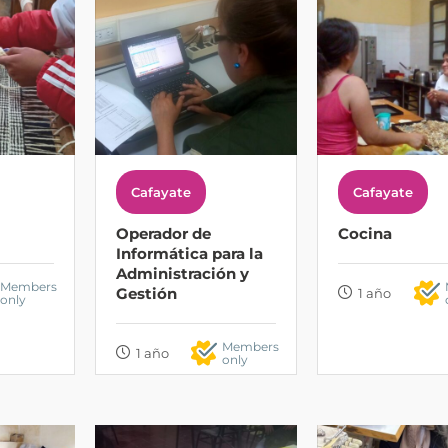
Cafayate
Cafayate
Operador de
Cocina
Informática para la
Administración y
Members
Gestión
1 año
only
Members
1 año
only