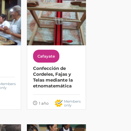
Cafayate
Confección de
Cordeles, Fajas y
Telas mediante la
Members
etnomatemática
only
Members
1 año
only