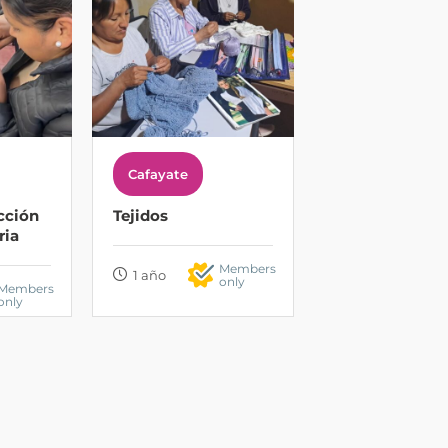
Cafayate
cción
Tejidos
ria
Members
1 año
only
Members
only