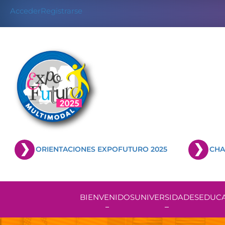
Skip
Acceder
Registrarse
to
content
ORIENTACIONES EXPOFUTURO 2025
CHA
BIENVENIDOS
UNIVERSIDADES
EDUCA