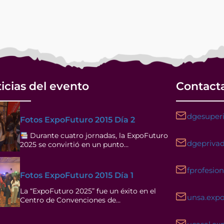
icias del evento
Contact
dgesuperi
Fotos ExpoFuturo 2015 Día 2
Durante cuatro jornadas, la ExpoFuturo
dgeprivad
2025 se convirtió en un punto…
fprofesio
Fotos ExpoFuturo 2015 Día 1
La “ExpoFuturo 2025” fue un éxito en el
unsa.exp
Centro de Convenciones de…