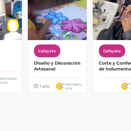
Cafayate
Cafayate
Diseño y Decoración
Corte y Confe
Artesanal
de Indumenta
Members
only
Members
1 año
only