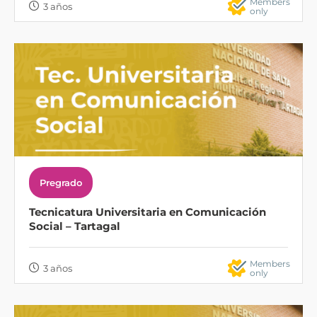
Members
3 años
only
Pregrado
Tecnicatura Universitaria en Comunicación
Social – Tartagal
Members
3 años
only