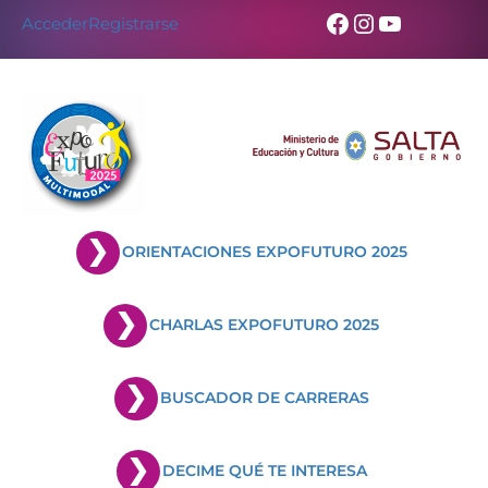
Skip
Facebook
Instagram
YouTub
Acceder
Registrarse
to
content
ORIENTACIONES EXPOFUTURO 2025
CHARLAS EXPOFUTURO 2025
BUSCADOR DE CARRERAS
DECIME QUÉ TE INTERESA