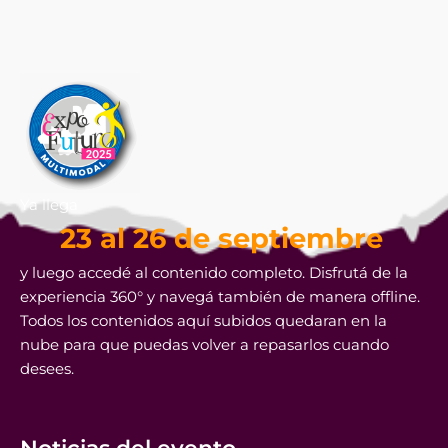
Ya llega
23 al 26 de septiembre
y luego accedé al contenido completo. Disfrutá de la
experiencia 360° y navegá también de manera offline.
Todos los contenidos aquí subidos quedaran en la
nube para que puedas volver a repasarlos cuando
desees.