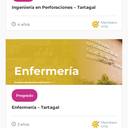
Ingeniería en Perforaciones – Tartagal
Members
4 años
only
Pregrado
Enfermería – Tartagal
Members
3 años
only