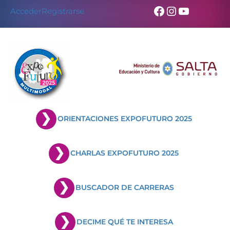
Skip
Facebook
Instagram
YouTub
Acceder
Registrarse
to
content
ORIENTACIONES EXPOFUTURO 2025
CHARLAS EXPOFUTURO 2025
BUSCADOR DE CARRERAS
DECIME QUÉ TE INTERESA