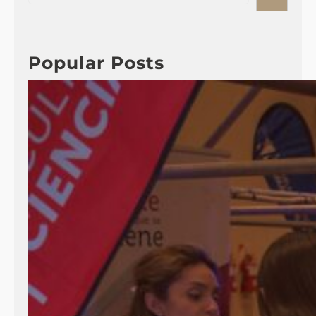
a
r
c
Popular Posts
h