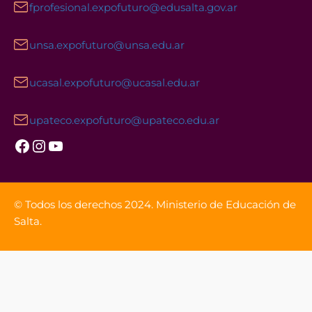
fprofesional.expofuturo@edusalta.gov.ar
unsa.expofuturo@unsa.edu.ar
ucasal.expofuturo@ucasal.edu.ar
upateco.expofuturo@upateco.edu.ar
Facebook
Instagram
YouTube
© Todos los derechos 2024. Ministerio de Educación de
Salta.