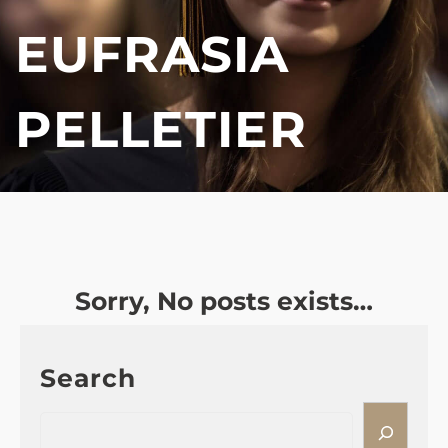
EUFRASIA
PELLETIER
Sorry, No posts exists…
Search
S
e