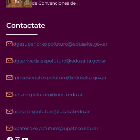
de Convenciones de…
Contactate
dgesuperior.expofuturo@edusalta.gov.ar
dgeprivada.expofuturo@edusalta.gov.ar
fprofesional.expofuturo@edusalta.gov.ar
unsa.expofuturo@unsa.edu.ar
ucasal.expofuturo@ucasal.edu.ar
upateco.expofuturo@upateco.edu.ar
Facebook
Instagram
YouTube