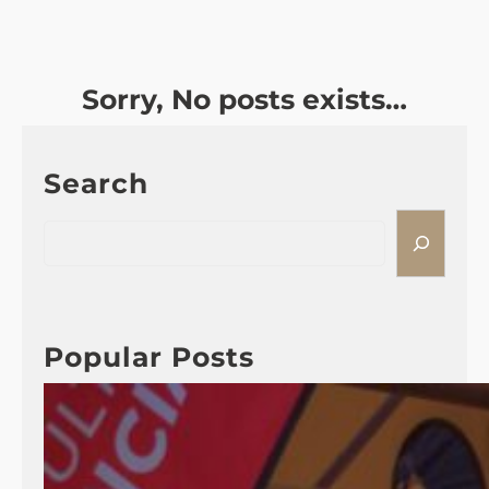
Sorry, No posts exists…
Search
S
e
a
r
c
Popular Posts
h