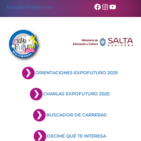
Skip
Facebook
Instagram
YouTub
Acceder
Registrarse
to
content
ORIENTACIONES EXPOFUTURO 2025
CHARLAS EXPOFUTURO 2025
BUSCADOR DE CARRERAS
DECIME QUÉ TE INTERESA