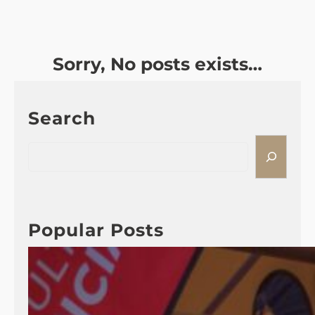
Sorry, No posts exists…
Search
S
e
a
r
c
Popular Posts
h