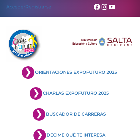
Skip
Facebook
Instagram
YouTub
Acceder
Registrarse
to
content
ORIENTACIONES EXPOFUTURO 2025
CHARLAS EXPOFUTURO 2025
BUSCADOR DE CARRERAS
DECIME QUÉ TE INTERESA