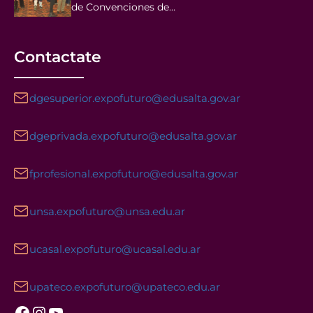
de Convenciones de…
Contactate
dgesuperior.expofuturo@edusalta.gov.ar
dgeprivada.expofuturo@edusalta.gov.ar
fprofesional.expofuturo@edusalta.gov.ar
unsa.expofuturo@unsa.edu.ar
ucasal.expofuturo@ucasal.edu.ar
upateco.expofuturo@upateco.edu.ar
Facebook
Instagram
YouTube