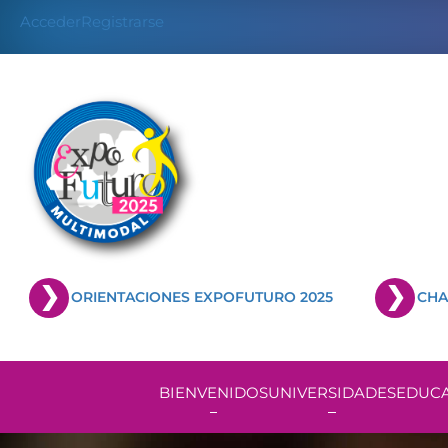
Skip
Acceder
Registrarse
to
content
ORIENTACIONES EXPOFUTURO 2025
CHA
BIENVENIDOS
UNIVERSIDADES
EDUCA