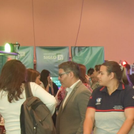
docentes y familias participaron
de la 15° edición de esta propuesta
multimodal, que ya es un clásico
en la agenda ministerial de la
provincia. El evento ofreció un
espacio de encuentro donde los…