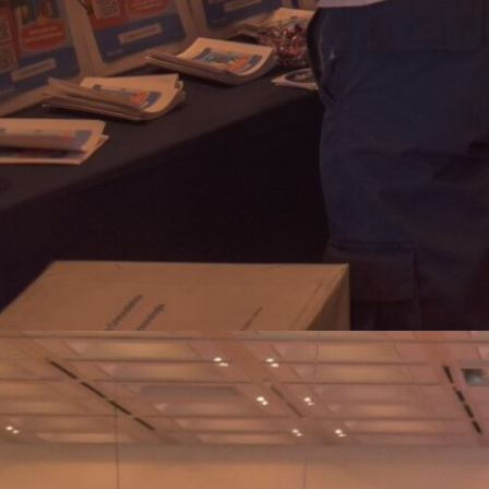
Fotos ExpoFuturo 2015 Día
1
La “ExpoFuturo 2025” fue un éxito
en el Centro de Convenciones de
Salta
Del 23 al 26 de
septiembre, miles de estudiantes,