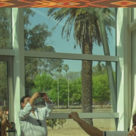
ExpoFuturo 2025: Gran
convocatoria y
participación en el Centro
de Convenciones de Salta
La “ExpoFuturo 2025” Multimodal
continúa desarrollándose con una
gran convocatoria de estudiantes,
docentes, familias e instituciones
educativas de la ciudad y el
interior cercano. Desde el martes
23 y hasta el viernes 26 de
septiembre, el Centro de
Convenciones de Limache se
convirtió en un espacio de
encuentro donde miles de
jóvenes exploran la amplia…