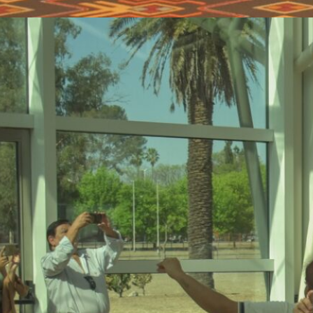
ExpoFuturo 2025: Gran
convocatoria y
participación en el Centro
de Convenciones de Salta
La “ExpoFuturo 2025” Multimodal
continúa desarrollándose con una
gran convocatoria de estudiantes,
docentes, familias e instituciones
educativas de la ciudad y el
interior cercano. Desde el martes
23 y hasta el viernes 26 de
septiembre, el Centro de
Convenciones de Limache se
convirtió en un espacio de
encuentro donde miles de
jóvenes exploran la amplia…