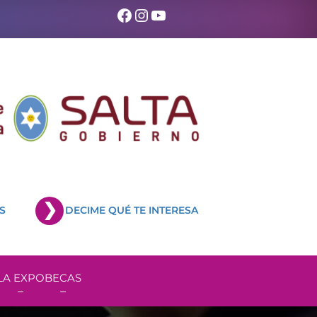
Facebook
Instagram
YouTube
S
DECIME QUÉ TE INTERESA
LA EXPO
BECAS