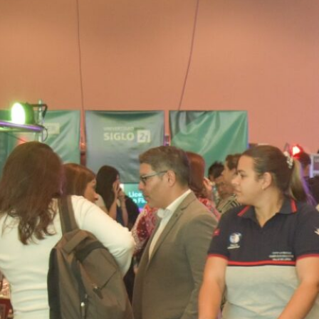
docentes y familias participaron
de la 15° edición de esta propuesta
multimodal, que ya es un clásico
en la agenda ministerial de la
provincia. El evento ofreció un
espacio de encuentro donde los…