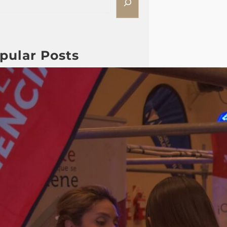
pular Posts
Fotos ExpoFuturo 2015 Día
2
Durante cuatro jornadas, la
ExpoFuturo 2025 se convirtió en
un punto de inspiración y
motivación para los estudiantes.
Charlas, talleres, stands de
actividades interactivas,
streaming y patio de comidas
marcaron recorrido de cada día,
brindando herramientas para
elegir con mayor seguridad el
camino académico y profesional.