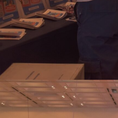
Fotos ExpoFuturo 2015 Día
1
La “ExpoFuturo 2025” fue un éxito
en el Centro de Convenciones de
Salta
Del 23 al 26 de
septiembre, miles de estudiantes,