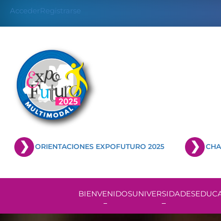
Skip
Acceder
Registrarse
to
content
ORIENTACIONES EXPOFUTURO 2025
CHA
BIENVENIDOS
UNIVERSIDADES
EDUCA