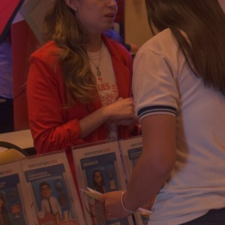
El recorrido por los stands
permitió a los…