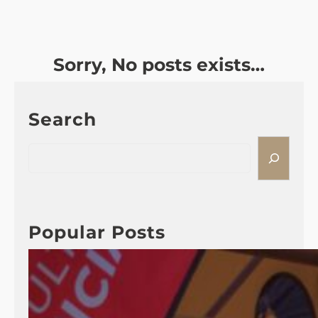
Sorry, No posts exists…
Search
S
e
a
r
c
Popular Posts
h