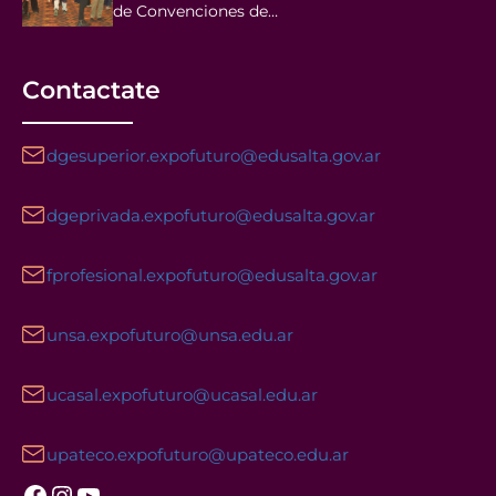
de Convenciones de…
Contactate
dgesuperior.expofuturo@edusalta.gov.ar
dgeprivada.expofuturo@edusalta.gov.ar
fprofesional.expofuturo@edusalta.gov.ar
unsa.expofuturo@unsa.edu.ar
ucasal.expofuturo@ucasal.edu.ar
upateco.expofuturo@upateco.edu.ar
Facebook
Instagram
YouTube