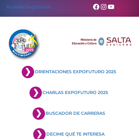
Skip
Facebook
Instagram
YouTub
Acceder
Registrarse
to
content
ORIENTACIONES EXPOFUTURO 2025
CHARLAS EXPOFUTURO 2025
BUSCADOR DE CARRERAS
DECIME QUÉ TE INTERESA