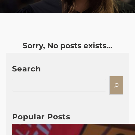
Sorry, No posts exists…
Search
S
e
a
r
c
Popular Posts
h