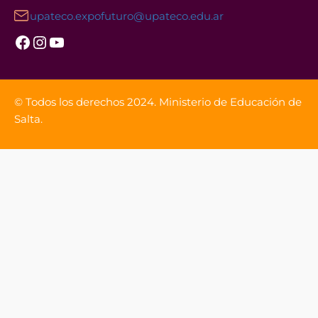
upateco.expofuturo@upateco.edu.ar
Facebook
Instagram
YouTube
© Todos los derechos 2024. Ministerio de Educación de
Salta.