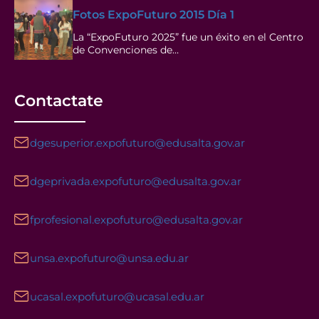
Fotos ExpoFuturo 2015 Día 1
La “ExpoFuturo 2025” fue un éxito en el Centro
de Convenciones de…
Contactate
dgesuperior.expofuturo@edusalta.gov.ar
dgeprivada.expofuturo@edusalta.gov.ar
fprofesional.expofuturo@edusalta.gov.ar
unsa.expofuturo@unsa.edu.ar
ucasal.expofuturo@ucasal.edu.ar