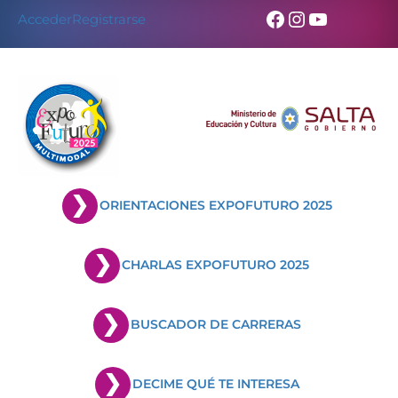
Skip
Facebook
Instagram
YouTub
Acceder
Registrarse
to
content
ORIENTACIONES EXPOFUTURO 2025
CHARLAS EXPOFUTURO 2025
BUSCADOR DE CARRERAS
DECIME QUÉ TE INTERESA