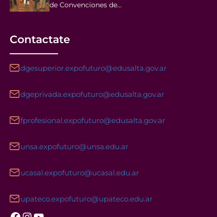
de Convenciones de…
Contactate
dgesuperior.expofuturo@edusalta.gov.ar
dgeprivada.expofuturo@edusalta.gov.ar
fprofesional.expofuturo@edusalta.gov.ar
unsa.expofuturo@unsa.edu.ar
ucasal.expofuturo@ucasal.edu.ar
upateco.expofuturo@upateco.edu.ar
Facebook
Instagram
YouTube