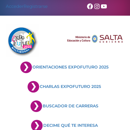
Skip
Facebook
Instagram
YouTub
Acceder
Registrarse
to
content
ORIENTACIONES EXPOFUTURO 2025
CHARLAS EXPOFUTURO 2025
BUSCADOR DE CARRERAS
DECIME QUÉ TE INTERESA