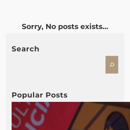
Sorry, No posts exists…
Search
S
e
a
r
c
Popular Posts
h