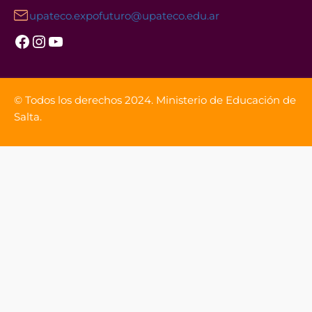
upateco.expofuturo@upateco.edu.ar
Facebook
Instagram
YouTube
© Todos los derechos 2024. Ministerio de Educación de
Salta.