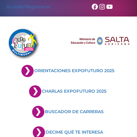
Skip
Facebook
Instagram
YouTub
Acceder
Registrarse
to
content
ORIENTACIONES EXPOFUTURO 2025
CHARLAS EXPOFUTURO 2025
BUSCADOR DE CARRERAS
DECIME QUÉ TE INTERESA