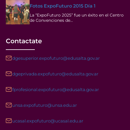
Fotos ExpoFuturo 2015 Día 1
La “ExpoFuturo 2025” fue un éxito en el Centro
de Convenciones de…
Contactate
dgesuperior.expofuturo@edusalta.gov.ar
dgeprivada.expofuturo@edusalta.gov.ar
fprofesional.expofuturo@edusalta.gov.ar
unsa.expofuturo@unsa.edu.ar
ucasal.expofuturo@ucasal.edu.ar