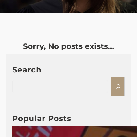
Sorry, No posts exists…
Search
S
e
a
r
c
Popular Posts
h