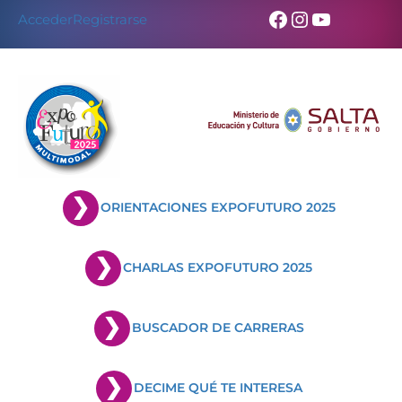
Skip
Facebook
Instagram
YouTub
Acceder
Registrarse
to
content
ORIENTACIONES EXPOFUTURO 2025
CHARLAS EXPOFUTURO 2025
BUSCADOR DE CARRERAS
DECIME QUÉ TE INTERESA