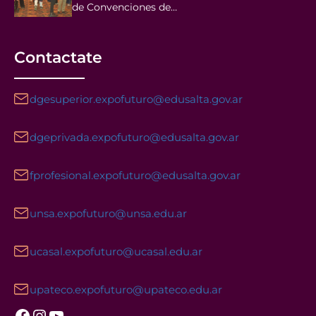
de Convenciones de…
Contactate
dgesuperior.expofuturo@edusalta.gov.ar
dgeprivada.expofuturo@edusalta.gov.ar
fprofesional.expofuturo@edusalta.gov.ar
unsa.expofuturo@unsa.edu.ar
ucasal.expofuturo@ucasal.edu.ar
upateco.expofuturo@upateco.edu.ar
Facebook
Instagram
YouTube