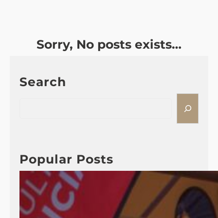
Sorry, No posts exists…
Search
S
e
a
r
c
Popular Posts
h