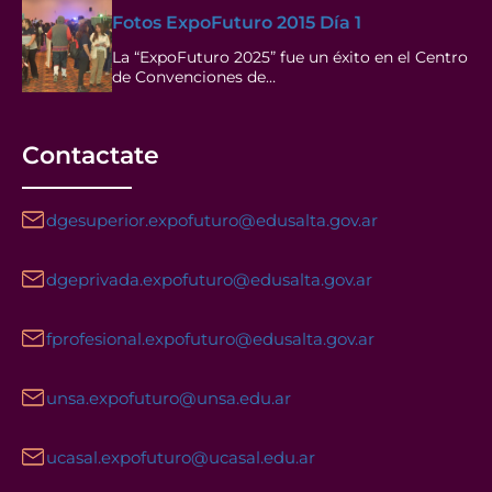
Fotos ExpoFuturo 2015 Día 1
La “ExpoFuturo 2025” fue un éxito en el Centro
de Convenciones de…
Contactate
dgesuperior.expofuturo@edusalta.gov.ar
dgeprivada.expofuturo@edusalta.gov.ar
fprofesional.expofuturo@edusalta.gov.ar
unsa.expofuturo@unsa.edu.ar
ucasal.expofuturo@ucasal.edu.ar