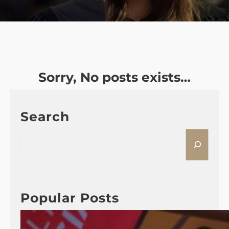
Sorry, No posts exists…
Search
S
e
a
r
c
Popular Posts
h