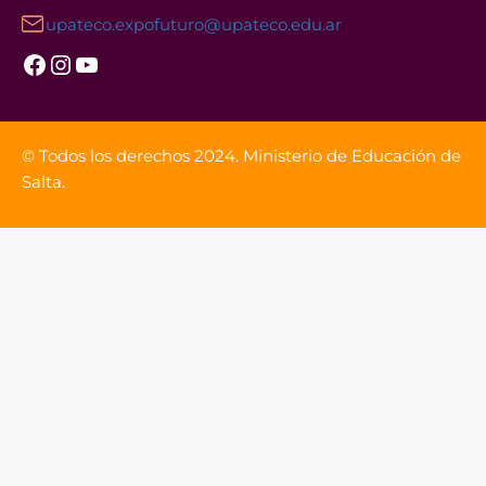
upateco.expofuturo@upateco.edu.ar
Facebook
Instagram
YouTube
© Todos los derechos 2024. Ministerio de Educación de
Salta.