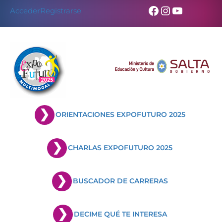
Skip
Facebook
Instagram
YouTub
Acceder
Registrarse
to
content
ORIENTACIONES EXPOFUTURO 2025
CHARLAS EXPOFUTURO 2025
BUSCADOR DE CARRERAS
DECIME QUÉ TE INTERESA