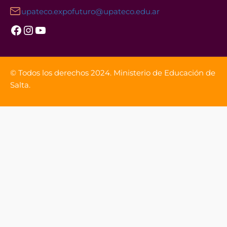
upateco.expofuturo@upateco.edu.ar
Facebook
Instagram
YouTube
© Todos los derechos 2024. Ministerio de Educación de
Salta.