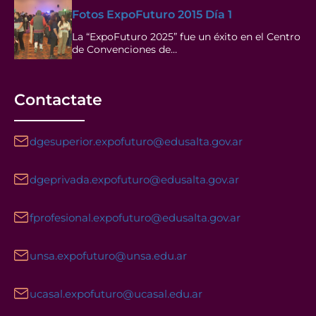
Fotos ExpoFuturo 2015 Día 1
La “ExpoFuturo 2025” fue un éxito en el Centro
de Convenciones de…
Contactate
dgesuperior.expofuturo@edusalta.gov.ar
dgeprivada.expofuturo@edusalta.gov.ar
fprofesional.expofuturo@edusalta.gov.ar
unsa.expofuturo@unsa.edu.ar
ucasal.expofuturo@ucasal.edu.ar