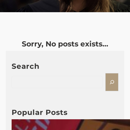
Sorry, No posts exists…
Search
S
e
a
r
c
Popular Posts
h