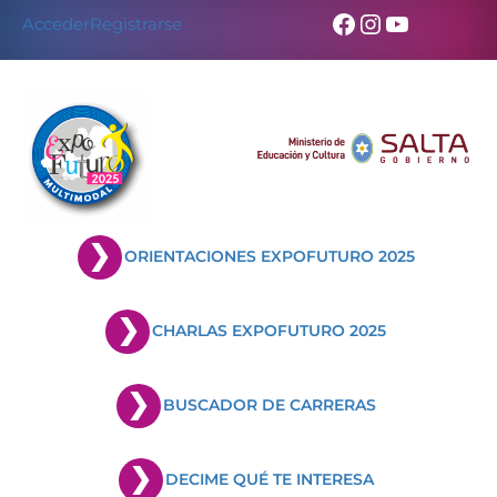
Skip
Facebook
Instagram
YouTub
Acceder
Registrarse
to
content
ORIENTACIONES EXPOFUTURO 2025
CHARLAS EXPOFUTURO 2025
BUSCADOR DE CARRERAS
DECIME QUÉ TE INTERESA