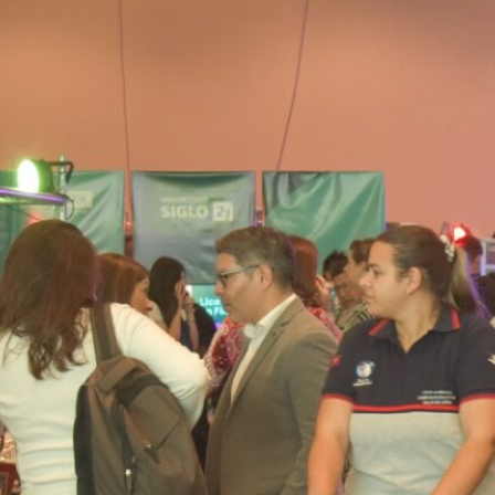
docentes y familias participaron
de la 15° edición de esta propuesta
multimodal, que ya es un clásico
en la agenda ministerial de la
provincia. El evento ofreció un
espacio de encuentro donde los…