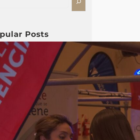
pular Posts
Fotos ExpoFuturo 2015 Día
2
Durante cuatro jornadas, la
ExpoFuturo 2025 se convirtió en
un punto de inspiración y
motivación para los estudiantes.
Charlas, talleres, stands de
actividades interactivas,
streaming y patio de comidas
marcaron recorrido de cada día,
brindando herramientas para
elegir con mayor seguridad el
camino académico y profesional.