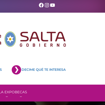
Facebook
Instagram
YouTube
S
DECIME QUÉ TE INTERESA
LA EXPO
BECAS