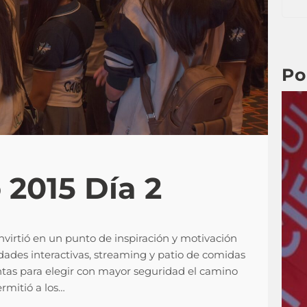
e
a
r
c
Po
h
 2015 Día 2
virtió en un punto de inspiración y motivación
vidades interactivas, streaming y patio de comidas
tas para elegir con mayor seguridad el camino
ermitió a los…