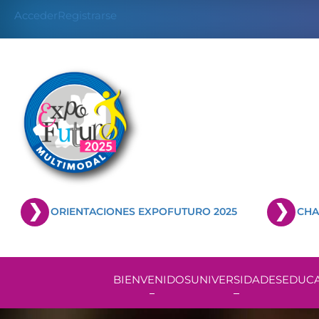
Skip
Acceder
Registrarse
to
content
ORIENTACIONES EXPOFUTURO 2025
CHA
BIENVENIDOS
UNIVERSIDADES
EDUCA