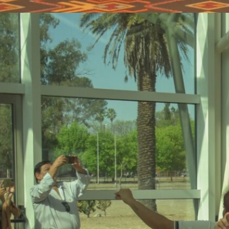
ExpoFuturo 2025: Gran
convocatoria y
participación en el Centro
de Convenciones de Salta
La “ExpoFuturo 2025” Multimodal
continúa desarrollándose con una
gran convocatoria de estudiantes,
docentes, familias e instituciones
educativas de la ciudad y el
interior cercano. Desde el martes
23 y hasta el viernes 26 de
septiembre, el Centro de
Convenciones de Limache se
convirtió en un espacio de
encuentro donde miles de
jóvenes exploran la amplia…