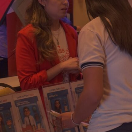
El recorrido por los stands
permitió a los…