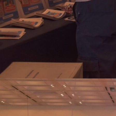
Fotos ExpoFuturo 2015 Día
1
La “ExpoFuturo 2025” fue un éxito
en el Centro de Convenciones de
Salta
Del 23 al 26 de
septiembre, miles de estudiantes,