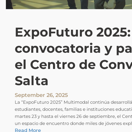
r
o
2
ExpoFuturo 2025:
0
1
5
convocatoria y pa
D
í
el Centro de Con
a
1
Salta
September 26, 2025
La “ExpoFuturo 2025” Multimodal continúa desarroll
estudiantes, docentes, familias e instituciones educati
martes 23 y hasta el viernes 26 de septiembre, el Ce
un espacio de encuentro donde miles de jóvenes expl
:
Read More