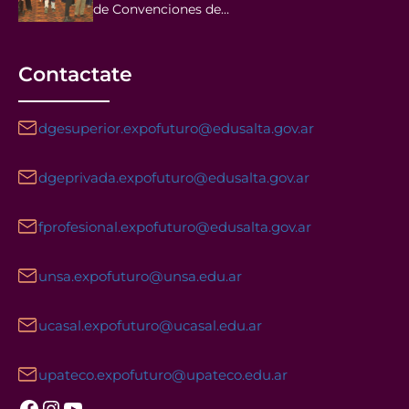
de Convenciones de…
Contactate
dgesuperior.expofuturo@edusalta.gov.ar
dgeprivada.expofuturo@edusalta.gov.ar
fprofesional.expofuturo@edusalta.gov.ar
unsa.expofuturo@unsa.edu.ar
ucasal.expofuturo@ucasal.edu.ar
upateco.expofuturo@upateco.edu.ar
Facebook
Instagram
YouTube