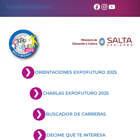
Skip
Facebook
Instagram
YouTub
Acceder
Registrarse
to
content
ORIENTACIONES EXPOFUTURO 2025
CHARLAS EXPOFUTURO 2025
BUSCADOR DE CARRERAS
DECIME QUÉ TE INTERESA