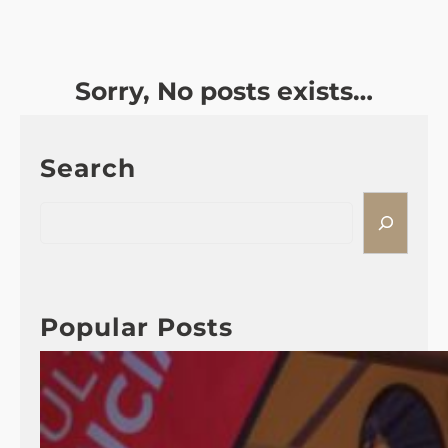
Sorry, No posts exists…
Search
S
e
a
r
c
Popular Posts
h