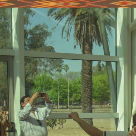
ExpoFuturo 2025: Gran
convocatoria y
participación en el Centro
de Convenciones de Salta
La “ExpoFuturo 2025” Multimodal
continúa desarrollándose con una
gran convocatoria de estudiantes,
docentes, familias e instituciones
educativas de la ciudad y el
interior cercano. Desde el martes
23 y hasta el viernes 26 de
septiembre, el Centro de
Convenciones de Limache se
convirtió en un espacio de
encuentro donde miles de
jóvenes exploran la amplia…