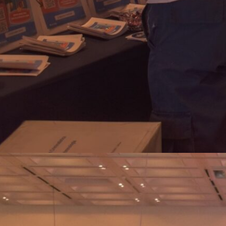
Fotos ExpoFuturo 2015 Día
1
La “ExpoFuturo 2025” fue un éxito
en el Centro de Convenciones de
Salta
Del 23 al 26 de
septiembre, miles de estudiantes,