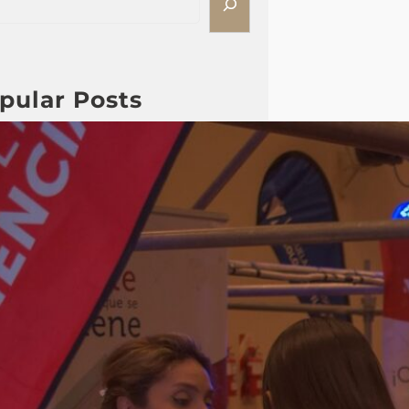
pular Posts
Fotos ExpoFuturo 2015 Día
2
Durante cuatro jornadas, la
ExpoFuturo 2025 se convirtió en
un punto de inspiración y
motivación para los estudiantes.
Charlas, talleres, stands de
actividades interactivas,
streaming y patio de comidas
marcaron recorrido de cada día,
brindando herramientas para
elegir con mayor seguridad el
camino académico y profesional.