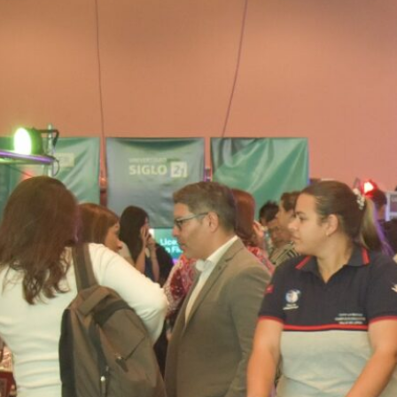
docentes y familias participaron
de la 15° edición de esta propuesta
multimodal, que ya es un clásico
en la agenda ministerial de la
provincia. El evento ofreció un
espacio de encuentro donde los…