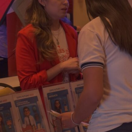
El recorrido por los stands
permitió a los…