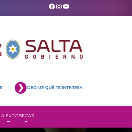
Facebook
Instagram
YouTube
S
DECIME QUÉ TE INTERESA
LA EXPO
BECAS