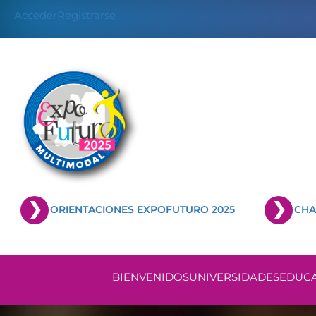
Skip
Acceder
Registrarse
to
content
ORIENTACIONES EXPOFUTURO 2025
CHA
BIENVENIDOS
UNIVERSIDADES
EDUCA