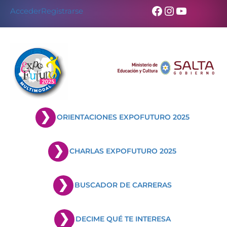
Skip
Facebook
Instagram
YouTub
Acceder
Registrarse
to
content
ORIENTACIONES EXPOFUTURO 2025
CHARLAS EXPOFUTURO 2025
BUSCADOR DE CARRERAS
DECIME QUÉ TE INTERESA