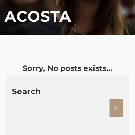
ACOSTA
Sorry, No posts exists…
Search
S
e
a
r
c