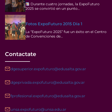
Durante cuatro jornadas, la ExpoFuturo
2025 se convirtió en un punto…
Fotos ExpoFuturo 2015 Día 1
La “ExpoFuturo 2025” fue un éxito en el Centro
de Convenciones de…
Contactate
dgesuperior.expofuturo@edusalta.gov.ar
dgeprivada.expofuturo@edusalta.gov.ar
fprofesional.expofuturo@edusalta.gov.ar
unsa.expofuturo@unsa.edu.ar