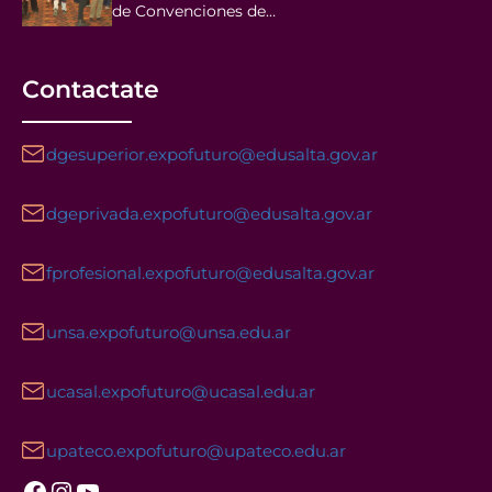
de Convenciones de…
Contactate
dgesuperior.expofuturo@edusalta.gov.ar
dgeprivada.expofuturo@edusalta.gov.ar
fprofesional.expofuturo@edusalta.gov.ar
unsa.expofuturo@unsa.edu.ar
ucasal.expofuturo@ucasal.edu.ar
upateco.expofuturo@upateco.edu.ar
Facebook
Instagram
YouTube