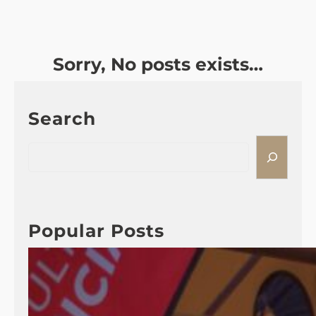
Sorry, No posts exists…
Search
S
e
a
r
c
Popular Posts
h