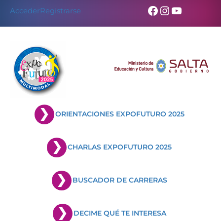
Skip
Facebook
Instagram
YouTub
Acceder
Registrarse
to
content
ORIENTACIONES EXPOFUTURO 2025
CHARLAS EXPOFUTURO 2025
BUSCADOR DE CARRERAS
DECIME QUÉ TE INTERESA