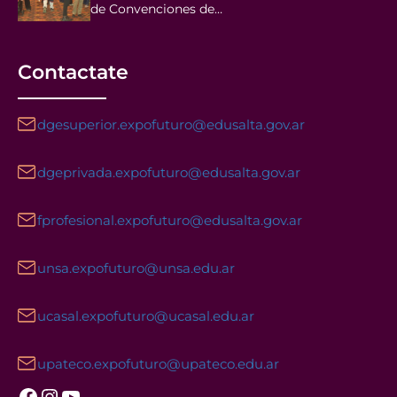
de Convenciones de…
Contactate
dgesuperior.expofuturo@edusalta.gov.ar
dgeprivada.expofuturo@edusalta.gov.ar
fprofesional.expofuturo@edusalta.gov.ar
unsa.expofuturo@unsa.edu.ar
ucasal.expofuturo@ucasal.edu.ar
upateco.expofuturo@upateco.edu.ar
Facebook
Instagram
YouTube