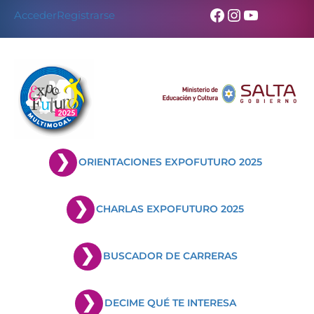
Skip
Facebook
Instagram
YouTub
Acceder
Registrarse
to
content
ORIENTACIONES EXPOFUTURO 2025
CHARLAS EXPOFUTURO 2025
BUSCADOR DE CARRERAS
DECIME QUÉ TE INTERESA