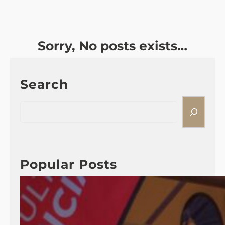
Sorry, No posts exists…
Search
S
e
a
r
c
Popular Posts
h