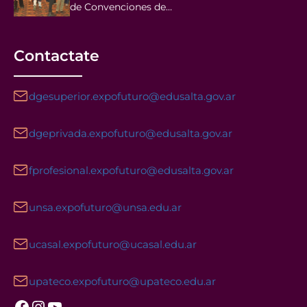
de Convenciones de…
Contactate
dgesuperior.expofuturo@edusalta.gov.ar
dgeprivada.expofuturo@edusalta.gov.ar
fprofesional.expofuturo@edusalta.gov.ar
unsa.expofuturo@unsa.edu.ar
ucasal.expofuturo@ucasal.edu.ar
upateco.expofuturo@upateco.edu.ar
Facebook
Instagram
YouTube