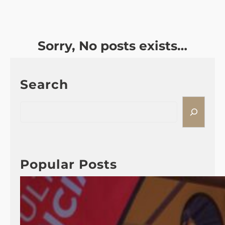
Sorry, No posts exists…
Search
S
e
a
r
c
Popular Posts
h