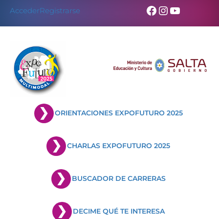
Skip
Facebook
Instagram
YouTub
Acceder
Registrarse
to
content
ORIENTACIONES EXPOFUTURO 2025
CHARLAS EXPOFUTURO 2025
BUSCADOR DE CARRERAS
DECIME QUÉ TE INTERESA