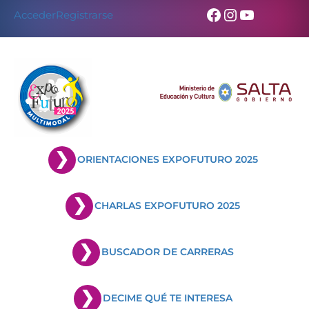
Skip
Facebook
Instagram
YouTub
Acceder
Registrarse
to
content
ORIENTACIONES EXPOFUTURO 2025
CHARLAS EXPOFUTURO 2025
BUSCADOR DE CARRERAS
DECIME QUÉ TE INTERESA