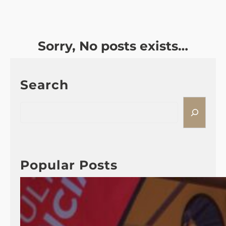
Sorry, No posts exists…
Search
S
e
a
r
c
Popular Posts
h