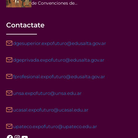
de Convenciones de…
Contactate
dgesuperior.expofuturo@edusalta.gov.ar
dgeprivada.expofuturo@edusalta.gov.ar
fprofesional.expofuturo@edusalta.gov.ar
unsa.expofuturo@unsa.edu.ar
ucasal.expofuturo@ucasal.edu.ar
upateco.expofuturo@upateco.edu.ar
Facebook
Instagram
YouTube