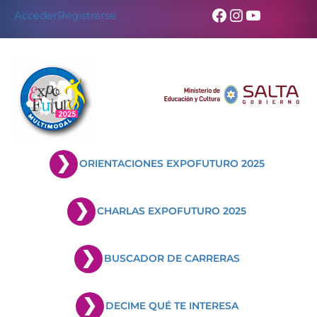
Skip
Facebook
Instagram
YouTub
Acceder
Registrarse
to
content
ORIENTACIONES EXPOFUTURO 2025
CHARLAS EXPOFUTURO 2025
BUSCADOR DE CARRERAS
DECIME QUÉ TE INTERESA