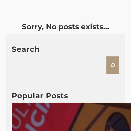
Sorry, No posts exists…
Search
S
e
a
r
c
Popular Posts
h