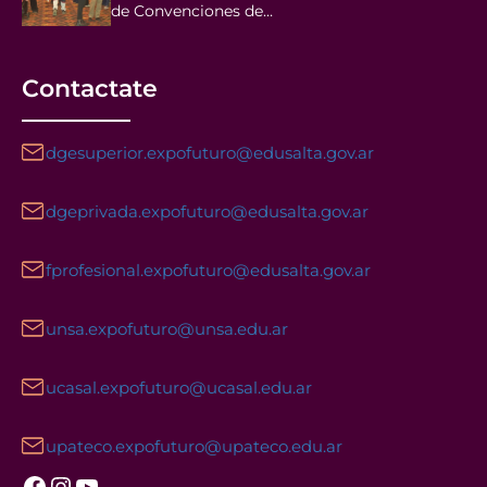
de Convenciones de…
Contactate
dgesuperior.expofuturo@edusalta.gov.ar
dgeprivada.expofuturo@edusalta.gov.ar
fprofesional.expofuturo@edusalta.gov.ar
unsa.expofuturo@unsa.edu.ar
ucasal.expofuturo@ucasal.edu.ar
upateco.expofuturo@upateco.edu.ar
Facebook
Instagram
YouTube